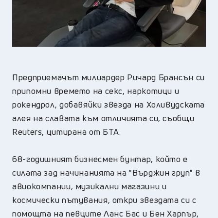
Предприемачът милиардер Ричард Брансън си
припомни времето на секс, наркотици и
рокендрол, добавяйки звезда на Холивудската
алея на славата към отличията си, съобщи
Reuters, цитирана от БТА.
68-годишният бизнесмен бунтар, който е
силата зад начинанията на "Върджин груп" в
авиокомпании, музикални магазини и
космически пътувания, откри звездата си с
помощта на певците Ланс Бас и Бен Харпър,