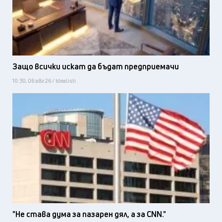
Защо всички искат да бъдат предприемачи
10:30, 06 авг 26 / Idealisti
"Не става дума за пазарен дял, а за CNN."