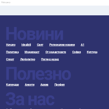
Реклама
Новини
Начало
Idealisti
Свят
Регионални новини
А1
Политика
Медиякаст
От редакторите
София
Култура
Спорт
Любопитно
Поглед назад
Полезно
Календар
Анкети
Архив
Профил
За нас