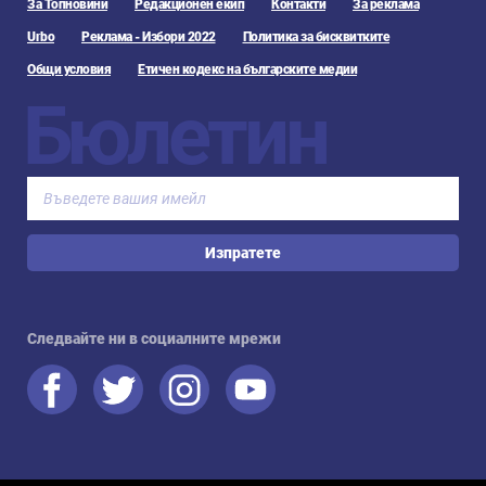
За Топновини
Редакционен екип
Контакти
За реклама
Urbo
Реклама - Избори 2022
Политика за бисквитките
Общи условия
Етичен кодекс на българските медии
Бюлетин
Изпратете
Следвайте ни в социалните мрежи