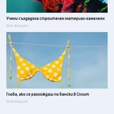
Учени създадоха строителен материал-хамелеон
16:20, 30 яну 23 /
Глоба, ако се разхождаш по бански в Сплит
15:05, 30 яну 23 /