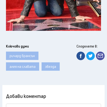
Ключови думи
Споделете в:
ричард брансън
алея на славата
звезда
Добави коментар