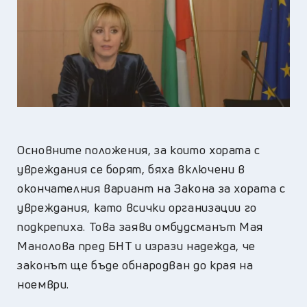
Основните положения, за които хората с
увреждания се борят, бяха включени в
окончателния вариант на Закона за хората с
увреждания, като всички организации го
подкрепиха. Това заяви омбудсманът Мая
Манолова пред БНТ и изрази надежда, че
законът ще бъде обнародван до края на
ноември.