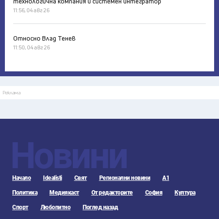
технологична компания и системен интегратор
11:56, 04 авг 26
Относно Влад Тенев
11:50, 04 авг 26
Реклама
Новини
Начало
Idealisti
Свят
Регионални новини
А1
Политика
Медиякаст
От редакторите
София
Култура
Спорт
Любопитно
Поглед назад