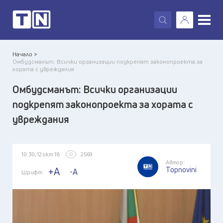
X
Начало >
Омбудсманът: Всички организации подкрепят законопроекта за
хората с увреждания
Омбудсманът: Всички организации
подкрепят законопроекта за хората с
увреждания
10:30, 12 окт 18
2569
Автор:
Topnovini
+A
-A
Шрифт: