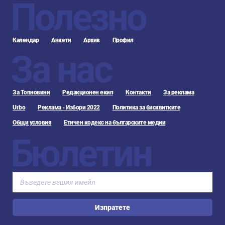
Полезно
Календар
Анкети
Архив
Профил
За нас
За Топновини
Редакционен екип
Контакти
За реклама
Urbo
Реклама - Избори 2022
Политика за бисквитките
Общи условия
Етичен кодекс на българските медии
Бюлетин
Изпратете