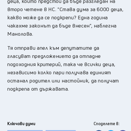
деца, който предстои да бъде разгледан на
второ четене в НС. "Става дума за 6000 деца,
какво може да се подкрепи? Една година
чакахме законът да бъде внесен", наблегна
Манолова.
Тя отправи апел към депутатите да
гласуват предложението да отпадне
подоходния критерий, така че всички деца,
независимо колко пари получава единият
останал родител или настойник, да получат
подкрепа от държавата.
Ключови думи
Споделете в: