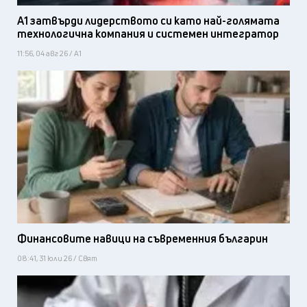
А1 затвърди лидерството си като най-голямата
технологична компания и системен интегратор
11:56, 04 авг 26 / А1
Финансовите навици на съвременния българин
08:41, 31 юли 26 / Свят