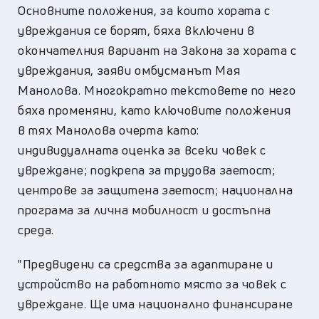
Основните положения, за които хората с
увреждания се борят, бяха включени в
окончателния вариант на Закона за хората с
увреждания, заяви омбусманът Мая
Манолова. Многократно текстовете по него
бяха променяни, като ключовите положения
в тях Манолова очерта като:
индивидуалната оценка за всеки човек с
увреждане; подкрепа за трудова заетост;
центрове за защитена заетост; национална
програма за лична мобилност и достъпна
среда.
"Предвидени са средства за адаптиране и
устройство на работното място за човек с
увреждане. Ще има национално финансиране