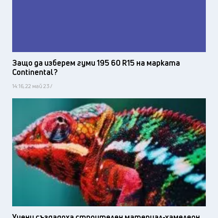
Защо да изберем гуми 195 60 R15 на марката
Continental?
14:16, 22 май 23 /
Учени създадоха строителен материал-хамелеон