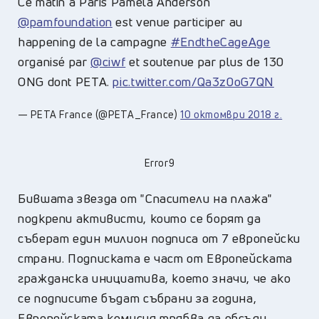
Ce matin à Paris Pamela Anderson
@pamfoundation
est venue participer au
happening de la campagne
#EndtheCageAge
organisé par
@ciwf
et soutenue par plus de 130
ONG dont PETA.
pic.twitter.com/Qa3z0oG7QN
— PETA France (@PETA_France)
10 октомври 2018 г.
Error9
Бившата звезда от "Спасители на плажа"
подкрепи активисти, които се борят да
съберат един милион подписа от 7 европейски
страни. Подписката е част от Европейската
гражданска инициатива, което значи, че ако
се подписите бъдат събрани за година,
Европейската комисия трябва да обсъди