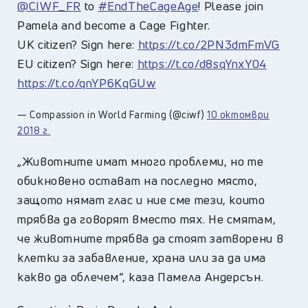
@CIWF_FR
to
#EndTheCageAge
! Please join
Pamela and become a Cage Fighter.
UK citizen? Sign here:
https://t.co/2PN3dmFmVG
EU citizen? Sign here:
https://t.co/d8sqYnxY04
https://t.co/qnYP6KqGUw
— Compassion in World Farming (@ciwf)
10 октомври
2018 г.
„Животните имат много проблеми, но те
обикновено остават на последно място,
защото нямат глас и ние сме тези, които
трябва да говорят вместо тях. Не смятам,
че животните трябва да стоят затворени в
клетки за забавление, храна или за да има
какво да облечем”, каза Памела Андерсън.