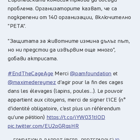
проблема. Организаторите казват, че са
подкрепени от 140 организации, включително
"PETA".
"Защитата за животните измина дълъг път,
но ни предстои да извървим още много",
добави актрисата.
#EndTheCageAge
Merci
@pamfoundation
et
@maximedereymez
d'agir pour la fin des cages
dans les élevages (lapins, poules...). Le pouvoir
appartient aux citoyens, merci de signer l'ICE (n°
d'identité obligatoire, c'est plus un référendum
qu'une pétition)
https://t.co/iYW031tIOD
pic.twitter.com/EU2pGRqsHR