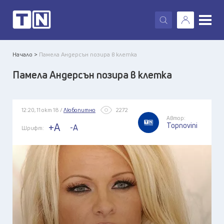
X
Начало >
Памела Андерсън позира в клетка
Памела Андерсън позира в клетка
12:20, 11 окт 18 /
Любопитно
2272
Автор:
Topnovini
+A
-A
Шрифт: