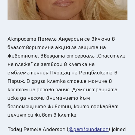
Актрисата Памела Андерсън се включи в
благотворителна акция за защита на
животните. Звездата от сериала „Спасители
на плажа” се затвори в клетка на
емблематичния Площад на Републиката в
Париж. В друга клетка стоеше момиче в
костюм на розово зайче. Демонстрацията
иска да насочи вниманието към
безпомощните животни, които прекарват
целият си живот в клетка.
Today Pamela Anderson (
@pamfoundation
) joined