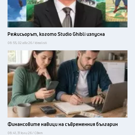
Режисьорът, когото Studio Ghibli изпусна
08:55, 02 авг 26 / Idealisti
Финансовите навици на съвременния българин
08:41, 31 юли 26 / Свят