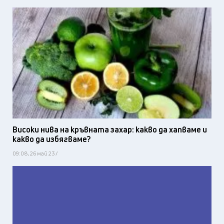
Високи нива на кръвната захар: какво да хапваме и
какво да избягваме?
09:08, 26 май 23 /