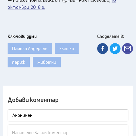
— FONDATION B. BARDOT (@FBB_PORTEPAROLE)
10
октомври 2018 г.
Ключови думи
Споделете в:
Памела Андерсън
клетка
париж
животни
Добави коментар