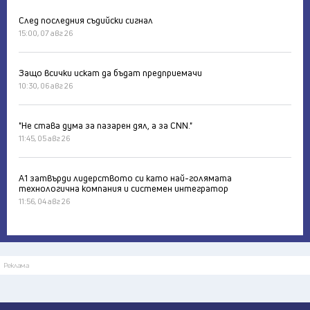
След последния съдийски сигнал
15:00, 07 авг 26
Защо всички искат да бъдат предприемачи
10:30, 06 авг 26
"Не става дума за пазарен дял, а за CNN."
11:45, 05 авг 26
А1 затвърди лидерството си като най-голямата
технологична компания и системен интегратор
11:56, 04 авг 26
Реклама