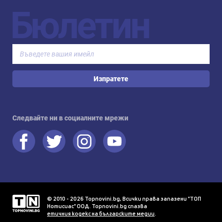
Бюлетин
Изпратете
Следвайте ни в социалните мрежи
© 2010 - 2026 Topnovini.bg, Всички права запазени "ТОП
Нотисиас" ООД. Topnovini.bg спазва
етичния кодекс на българските медии
.