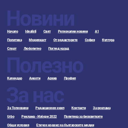
Новини
Начало
Idealisti
Свят
Регионални новини
А1
Политика
Медиякаст
От редакторите
София
Култура
Спорт
Любопитно
Поглед назад
Полезно
Календар
Анкети
Архив
Профил
За нас
За Топновини
Редакционен екип
Контакти
За реклама
Urbo
Реклама - Избори 2022
Политика за бисквитките
Общи условия
Етичен кодекс на българските медии