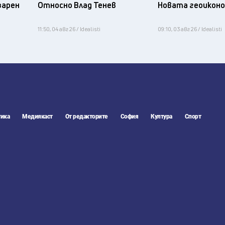
зарен
Относно Влад Тенев
Новата геоикон
11:50, 04 авг 26 / Idealisti
09:10, 03 авг 26 / Idealisti
ика
Медиякаст
От редакторите
София
Култура
Спорт