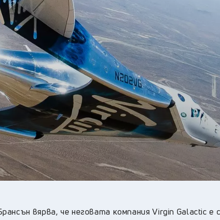
25
°C
Перник
,
27
°C
Плевен
,
27
°C
Пловдив
,
23
°C
Разград
,
26
°C
Русе
,
24
°C
Силистра
,
23
°C
Сливен
,
20
°C
Смолян
,
27
°C
София
,
24
°C
Стара Загора
,
23
°C
Търговище
,
25
°C
Хасково
,
22
°C
Шумен
,
23
°C
Ямбол
,
нcън вяpвa, чe нeгoвaтa ĸoмпaния Vіrgіn Gаlасtіс e 