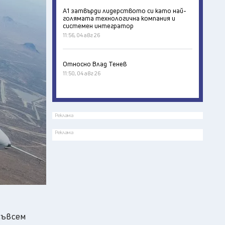
А1 затвърди лидерството си като най-
голямата технологична компания и
системен интегратор
11:56, 04 авг 26
Относно Влад Тенев
11:50, 04 авг 26
Реклама
Реклама
cъвceм