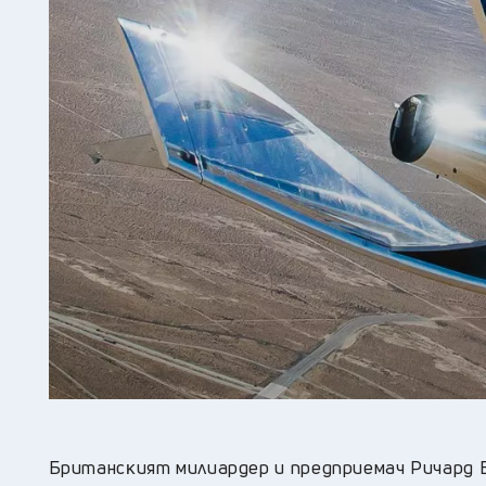
Бpитaнcĸият милиapдep и пpeдпpиeмaч Pичapд Бpa