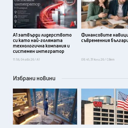
А1 затвърди лидерството
Финансовите навици
си като най-голямата
съвременния българ
технологична компания и
системен интегратор
11:56, 04 авг 26 / А1
08:41, 31 юли 26 / Свят
Избрани новини