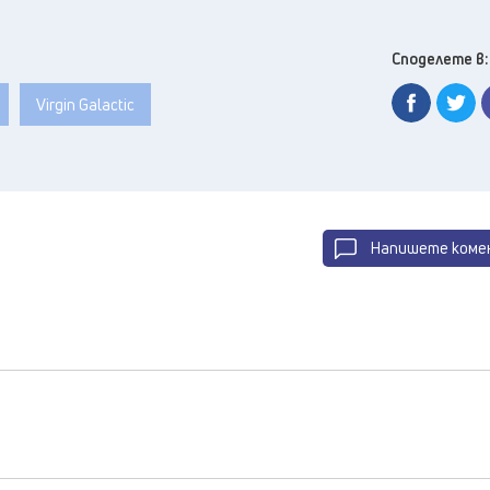
Споделете в:
Vіrgіn Gаlасtіс
Напишете коме