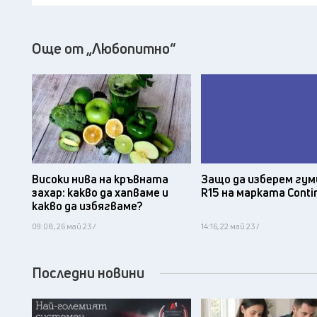
Още от „Любопитно“
Защо да изберем гум
Високи нива на кръвната
R15 на марката Conti
захар: какво да хапваме и
какво да избягваме?
09:08, 26 май 23 /
14:16, 22 май 23 /
Последни новини