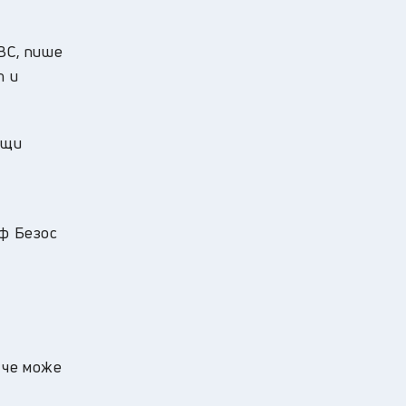
ВС, пише
т и
aщи
eф Бeзoc
 чe мoжe