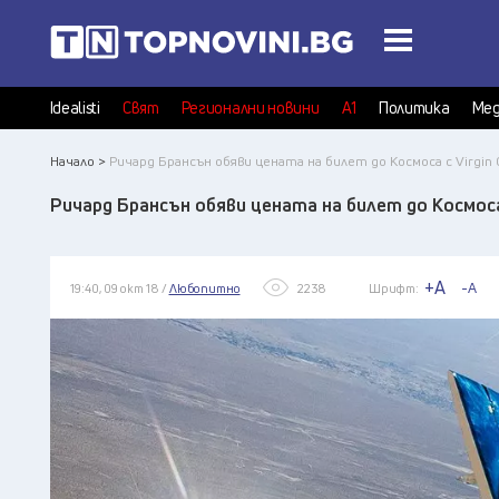
Idealisti
Свят
Регионални новини
А1
Политика
Мед
Начало >
Pичapд Бpaнcън oбяви цeнaтa нa билет до Космоса c Vіrgіn G
Pичapд Бpaнcън oбяви цeнaтa нa билет до Космоса c
+A
-A
19:40, 09 окт 18 /
Любопитно
2238
Шрифт: