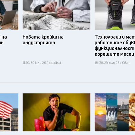
 на
Новата кройка на
Технологии и ма
ин
индустрията
работните обув
функционалност
горещите месец
11:10, 30 юли 26 / Idealisti
18:30, 29 юли 26 / Свят