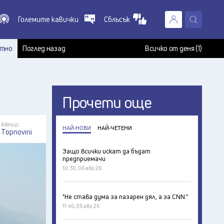
Големите кавички
Сблъсък
X
т
тно
Поглед назад
Всичко от деня (1)
Прочети още
Автор:
НАЙ-НОВИ
НАЙ-ЧЕТЕНИ
Topnovini
Защо всички искат да бъдат
предприемачи
10:30, 06 авг 26
"Не става дума за пазарен дял, а за CNN."
11:45, 05 авг 26