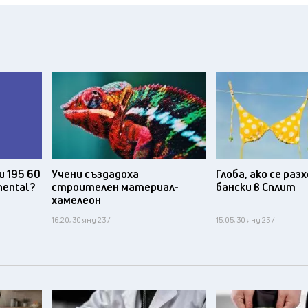
и 195 60
Учени създадоха
Глоба, ако се ра
nental?
строителен материал-
бански в Сплит
хамелеон
16:20, 30 яну 23 /
15:05, 30 яну 23 /