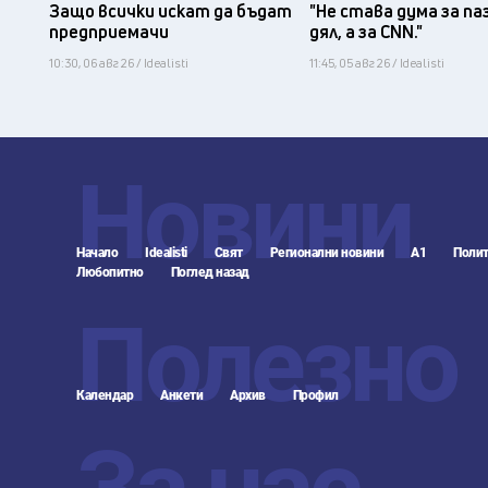
Защо всички искат да бъдат
"Не става дума за па
предприемачи
дял, а за CNN."
10:30, 06 авг 26 / Idealisti
11:45, 05 авг 26 / Idealisti
Новини
Начало
Idealisti
Свят
Регионални новини
А1
Полит
Любопитно
Поглед назад
Полезно
Календар
Анкети
Архив
Профил