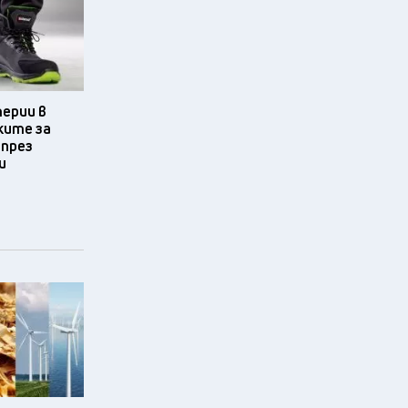
терии в
ките за
 през
и