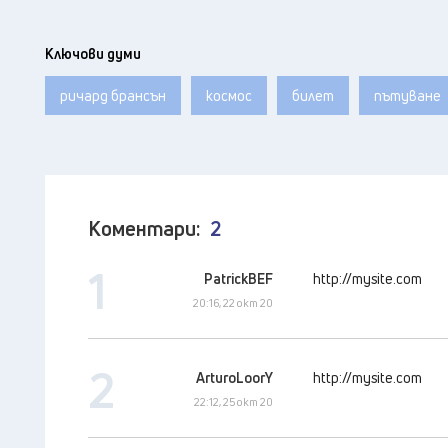
Ключови думи
ричард брансън
космос
билет
пътуване
Коментари:
2
1
PatrickBEF
http://mysite.com
20:16, 22 окт 20
2
ArturoLoorY
http://mysite.com
22:12, 25 окт 20