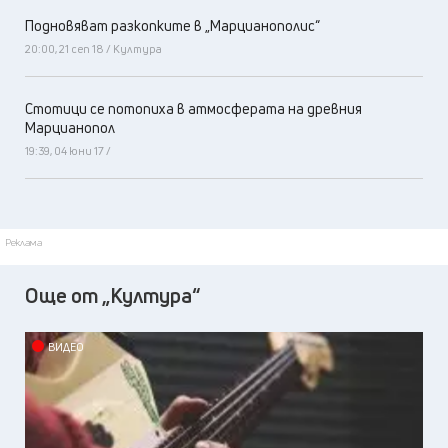
Подновяват разкопките в „Марцианополис“
20:00, 21 сеп 18 / Култура
Стотици се потопиха в атмосферата на древния
Марцианопол
19:39, 04 юни 17 /
Реклама
Още от „Култура“
ВИДЕО