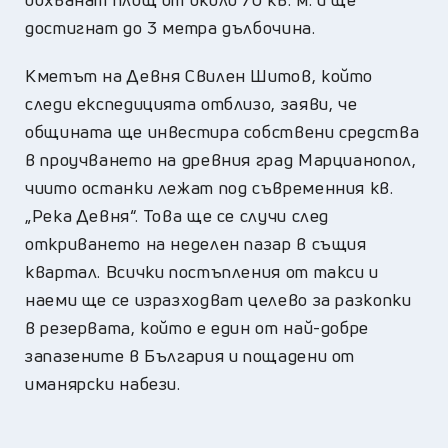
достигнат до 3 метра дълбочина.
Кметът на Девня Свилен Шитов, който
следи експедицията отблизо, заяви, че
общината ще инвестира собствени средства
в проучването на древния град Марцианопол,
чиито останки лежат под съвременния кв.
„Река Девня“. Това ще се случи след
откриването на неделен пазар в същия
квартал. Всички постъпления от такси и
наеми ще се изразходват целево за разкопки
в резервата, който е един от най-добре
запазените в България и пощадени от
иманярски набези.