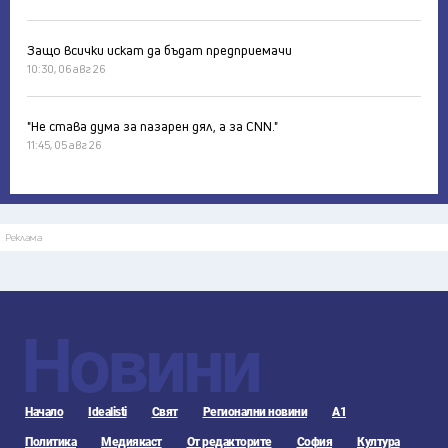
Защо всички искат да бъдат предприемачи
10:30, 06 авг 26
"Не става дума за пазарен дял, а за CNN."
11:45, 05 авг 26
Реклама
Новини
Начало
Idealisti
Свят
Регионални новини
А1
Политика
Медиякаст
От редакторите
София
Култура