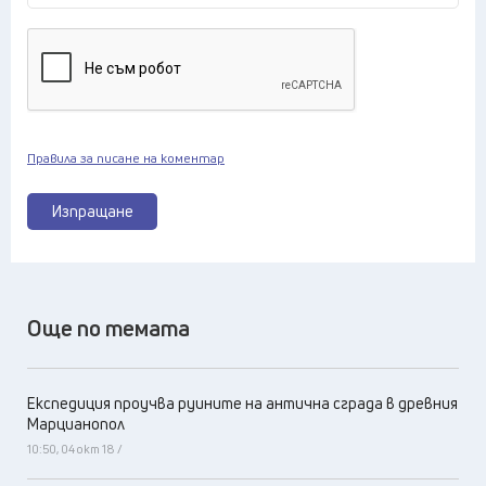
Правила за писане на коментар
Изпращане
Още по темата
Експедиция проучва руините на антична сграда в древния
Марцианопол
10:50, 04 окт 18 /