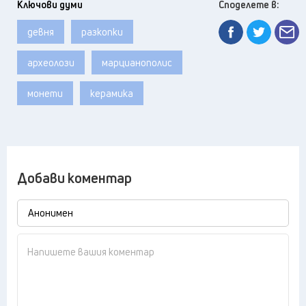
Ключови думи
Споделете в:
девня
разкопки
археолози
марцианополис
монети
керамика
Добави коментар