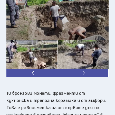
10 бронзови монети, фрагменти от
кухненска и трапезна керамика и от амфори.
Това е равносметката от първите дни на
разкопките в резервата „Марцианополис“ в