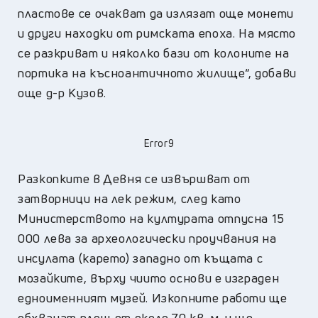
пластове се очакват да излязат още монети
и други находки от римската епоха. На място
се разкриват и няколко бази от колоните на
портика на късноантичното жилище“, добави
още д-р Кузов.
Error9
Разкопките в Девня се извършват от
затворници на лек режим, след като
Министерството на културата отпусна 15
000 лева за археологически проучвания на
инсулата (карето) западно от къщата с
мозайките, върху чиито основи е изграден
едноименният музей. Изкопните работи ще
обхванат площ от около 70 кв. м. и ще