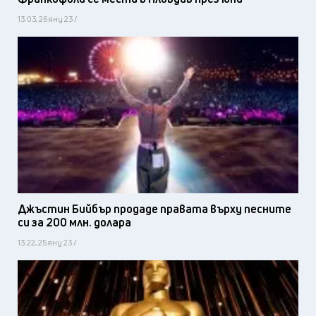
13:03, 26 яну 23 /
Джъстин Бийбър продаде правата върху песните
си за 200 млн. долара
13:22, 25 яну 23 /