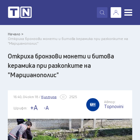
X
Начало >
Откриха бронзови монети и битова керамика при разкопките на
"Марцианополис"
Откриха бронзови монети и битова
керамика при разкопките на
"Марцианополис"
16:40, 04 окт 18 /
Култура
2525
Автор:
Topnovini
+A
-A
Шрифт: