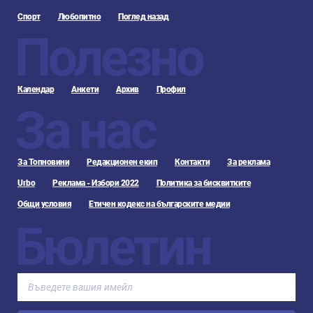
Спорт
Любопитно
Поглед назад
Полезно
Календар
Анкети
Архив
Профил
За нас
За Топновини
Редакционен екип
Контакти
За реклама
Urbo
Реклама - Избори 2022
Политика за бисквитките
Общи условия
Етичен кодекс на българските медии
Бюлетин