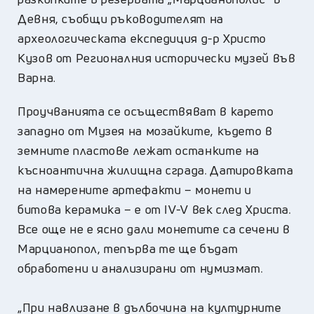
Девня, съобщи ръководителят на
археологическата експедиция д-р Христо
Кузов от Регионалния исторически музей във
Варна.
Проучванията се осъществяват в карето
западно от Музея на мозайките, където в
земните пластове лежат останките на
късноантична жилищна сграда. Датировката
на намерените артефакти – монети и
битова керамика – е от IV-V век след Христа.
Все още не е ясно дали монетите са сечени в
Марцианопол, тепърва те ще бъдат
обработени и анализирани от нумизмат.
„При навлизане в дълбочина на културните