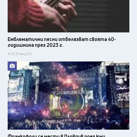
Емблематични песни отбелязват своята 40-
годишнина през 2023 г.
14:17, 27 яну 23 /
Франкофоли се мести в Пловдив през юни