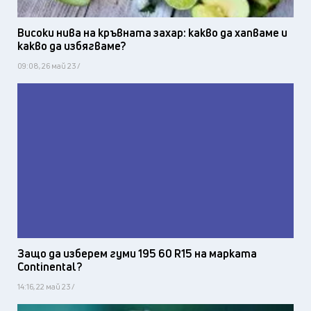
Високи нива на кръвната захар: какво да хапваме и
какво да избягваме?
09:08, 26 май 23 /
Защо да изберем гуми 195 60 R15 на марката
Continental?
14:16, 22 май 23 /