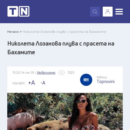
X
Начало >
Николета Лозанова плува с прасета на Бахамите
Николета Лозанова плува с прасета на
Бахамите
15:20, 14 сеп 18 /
Любопитно
3325
Автор:
Topnovini
+A
-A
Шрифт: