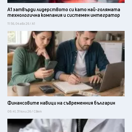
А1 затвърди лидерството си като най-голямата
технологична компания и системен интегратор
11:56, 04 авг 26 / А1
Финансовите навици на съвременния българин
08:41, 31 юли 26 / Свят