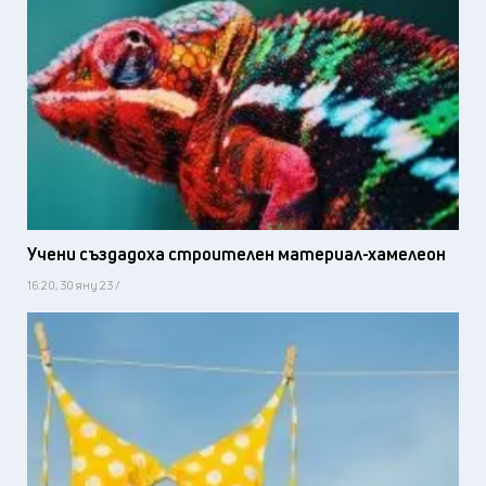
Учени създадоха строителен материал-хамелеон
16:20, 30 яну 23 /