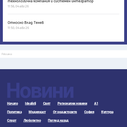
технологична компания и системен интегратор
11:56, 04 авг 26
Относно Влад Тенев
11:50, 04 авг 26
Реклама
Новини
Начало
Idealisti
Свят
Регионални новини
А1
Политика
Медиякаст
От редакторите
София
Култура
Спорт
Любопитно
Поглед назад