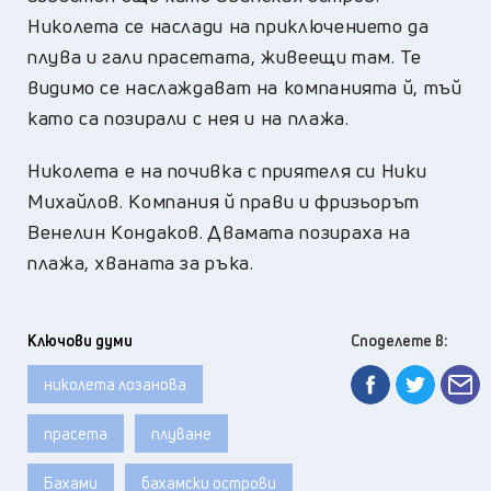
Николета се наслади на приключението да
плува и гали прасетата, живеещи там. Те
видимо се наслаждават на компанията й, тъй
като са позирали с нея и на плажа.
Николета е на почивка с приятеля си Ники
Михайлов. Компания й прави и фризьорът
Венелин Кондаков. Двамата позираха на
плажа, хваната за ръка.
Ключови думи
Споделете в:
николета лозанова
прасета
плуване
Бахами
бахамски острови