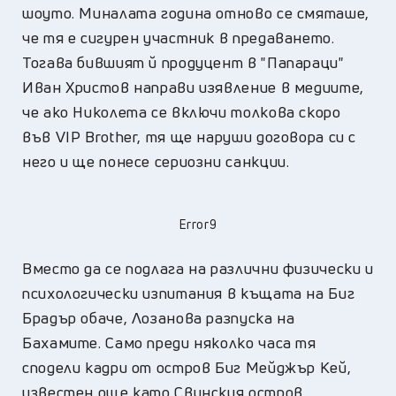
шоуто. Миналата година отново се смяташе,
че тя е сигурен участник в предаването.
Тогава бившият й продуцент в "Папараци"
Иван Христов направи изявление в медиите,
че ако Николета се включи толкова скоро
във VIP Brother, тя ще наруши договора си с
него и ще понесе сериозни санкции.
Error9
Вместо да се подлага на различни физически и
психологически изпитания в къщата на Биг
Брадър обаче, Лозанова разпуска на
Бахамите. Само преди няколко часа тя
сподели кадри от остров Биг Мейджър Кей,
известен още като Свинския остров.