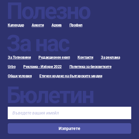
Полезно
Календар
Анкети
Архив
Профил
За нас
За Топновини
Редакционен екип
Контакти
За реклама
Urbo
Реклама - Избори 2022
Политика за бисквитките
Общи условия
Етичен кодекс на българските медии
Бюлетин
Изпратете