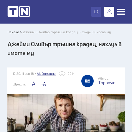
X
Начало >
Джейми Оливър тръшна крадец, нахлул в имота му
Джейми Оливър тръшна крадец, нахлул в
имота му
12:20, 11 сеп 18 /
Любопитно
2014
Автор:
Topnovini
+A
-A
Шрифт: