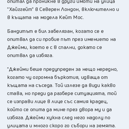
опитал да проникне в други имоти на улица
"Хайггейт" в Северен Лондон, включително и
в къщата на модела Кейт Мос.
Бандитът е бил забелязан, когато се е
опитвал да си пробие път през имението на
Джейми, което е с 8 спални, докато се
опитвал да избяга.
"Джейми беше предупреден за нещо нередно,
когато чу огромна бъркотия, идваща от
къщата на съседа. Той излезе да види какво
става, но преди да разбере ситуацията, той
се изправи лице в лице със самия крадец,
който се опита да мине през двора му и да
избяга. Джейми хукна след него надолу по
улицата и много скоро го събори на земята.