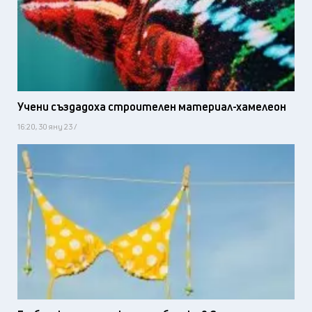
Учени създадоха строителен материал-хамелеон
16:20, 30 яну 23 /