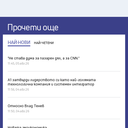
Прочети още
НАЙ-НОВИ
НАЙ-ЧЕТЕНИ
"Не става дума за пазарен дял, а за CNN."
11:45, 05 авг 26
А1 затвърди лидерството си като най-голямата
технологична компания и системен интегратор
11:56, 04 авг 26
Относно Влад Тенев
11:50, 04 авг 26
Новата геоикономика