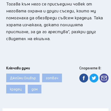
Тогава към него се присъедини човек от
неговата охрана и други съседи, които му
помогнаха да обезвреди съвсем крадеца. Така
хората изчакаха, докато полицията
пристигне, за да го арестува", разкри друг
свидетел на екшъна.
Ключови думи
Споделете в:
Джейми Оливър
готвач
крадец
дом