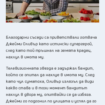
Благодарни съседи са приветствали готвача
Джейми Оливър като истински супергерой,
след като той тръшнал на земята крадец,
нахлул в имота му.
Телевизионната звезда е задържал бандит,
който се опитал да нахлуе в имота му. След
като чул суматоха, Оливър излязъл да види
какво става и в този момент бандитът
нахлул в двора му, опитвайки се да избяга.
Джейми го подгонил по улицата и успял да го