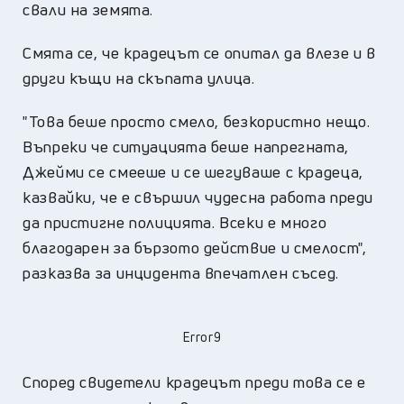
свали на земята.
Смята се, че крадецът се опитал да влезе и в
други къщи на скъпата улица.
"Това беше просто смело, безкористно нещо.
Въпреки че ситуацията беше напрегната,
Джейми се смееше и се шегуваше с крадеца,
казвайки, че е свършил чудесна работа преди
да пристигне полицията. Всеки е много
благодарен за бързото действие и смелост",
разказва за инцидента впечатлен съсед.
Error9
Според свидетели крадецът преди това се е