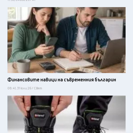
Финансовите навици на съвременния българин
08:41, 31 юли 26 / Свят