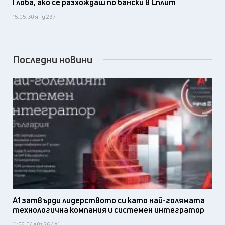
Глоба, ако се разхождаш по бански в Сплит
15:05, 30 яну 23 /
Последни новини
А1 затвърди лидерството си като най-голямата
технологична компания и системен интегратор
11:56, 04 авг 26 / А1