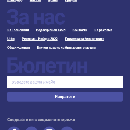
Календар
Анкети
Архив
Профил
За нас
За Топновини
Редакционен екип
Контакти
За реклама
Urbo
Реклама - Избори 2022
Политика за бисквитките
Общи условия
Етичен кодекс на българските медии
Бюлетин
Изпратете
Следвайте ни в социалните мрежи