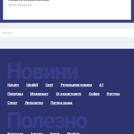
09:10, 03 авг 26
Реклама
Новини
Начало
Idealisti
Свят
Регионални новини
А1
Политика
Медиякаст
От редакторите
София
Култура
Спорт
Любопитно
Поглед назад
Полезно