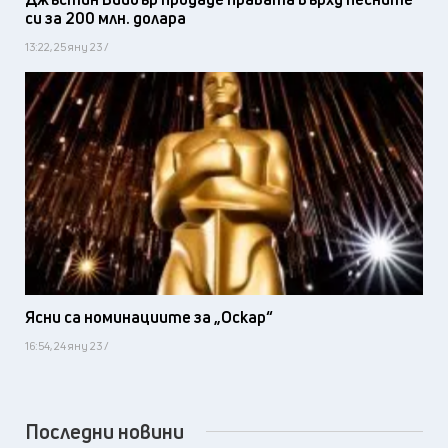
си за 200 млн. долара
13:22, 25 яну 23 /
Ясни са номинациите за „Оскар“
16:54, 24 яну 23 /
Последни новини