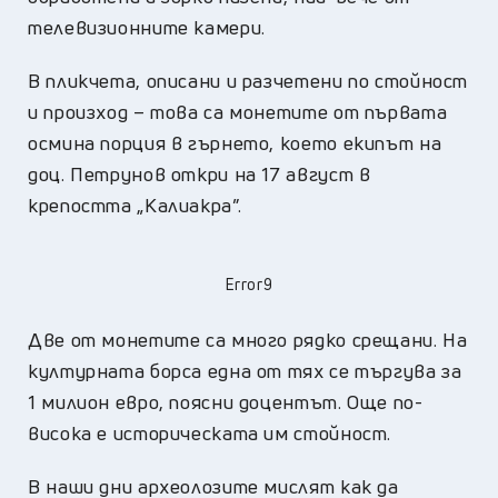
телевизионните камери.
В пликчета, описани и разчетени по стойност
и произход – това са монетите от първата
осмина порция в гърнето, което екипът на
доц. Петрунов откри на 17 август в
крепостта „Калиакра”.
Error9
Две от монетите са много рядко срещани. На
културната борса една от тях се търгува за
1 милион евро, поясни доцентът. Още по-
висока е историческата им стойност.
В наши дни археолозите мислят как да