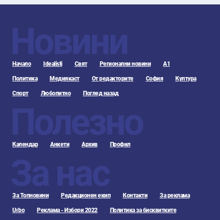
Новини
Начало
Idealisti
Свят
Регионални новини
А1
Политика
Медиякаст
От редакторите
София
Култура
Спорт
Любопитно
Поглед назад
Полезно
Календар
Анкети
Архив
Профил
За нас
За Топновини
Редакционен екип
Контакти
За реклама
Urbo
Реклама - Избори 2022
Политика за бисквитките