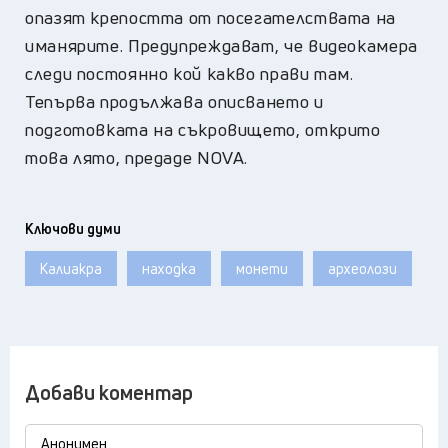
опазят крепостта от посегателствата на
иманярите. Предупреждават, че видеокамера
следи постоянно кой какво прави там.
Тепърва продължава описването и
подготовката на съкровището, открито
това лято, предаде NOVA.
Ключови думи
Калиакра
находка
монети
археолози
Добави коментар