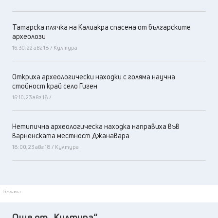
Татарска плячка на Калиакра спасена от българските
археолози
16:30, 22 авг 18 / Култура
Откриха археологически находки с голяма научна
стойност край село Гиген
16:10, 23 авг 18 /
Нетипична археологическа находка направиха във
варненската местност Джанавара
18:00, 23 авг 18 / Култура
Реклама
Още от „Култура“