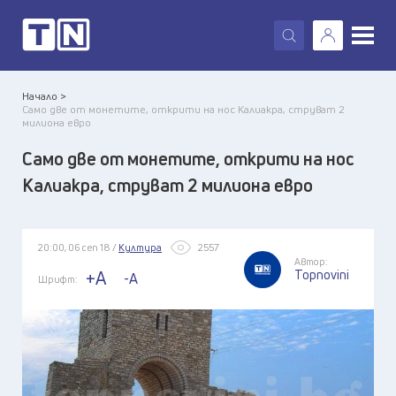
X
Начало >
Само две от монетите, открити на нос Калиакра, струват 2
милиона евро
Само две от монетите, открити на нос
Калиакра, струват 2 милиона евро
20:00, 06 сеп 18 /
Култура
2557
Автор:
Topnovini
+A
-A
Шрифт: