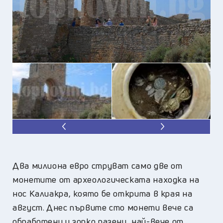
Два милиона евро струват само две от
монетите от археологическата находка на
нос Калиакра, която бе открита в края на
август. Днес първите сто монети вече са
обработени и зорко пазени, най-вече от