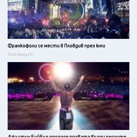
Франкофоли се мести в Пловдив през юни
13:03, 26 яну 23 /
Джъстин Бийбър продаде правата върху песните