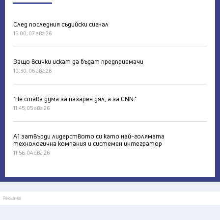
След последния съдийски сигнал
15:00, 07 авг 26
Защо всички искат да бъдат предприемачи
10:30, 06 авг 26
"Не става дума за пазарен дял, а за CNN."
11:45, 05 авг 26
А1 затвърди лидерството си като най-голямата
технологична компания и системен интегратор
11:56, 04 авг 26
Реклама