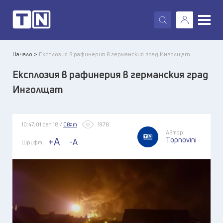
X
Начало >
Експлозия в рафинерия в германския град Инголщат
Експлозия в рафинерия в германския град
Инголщат
10:47, 01 сеп 18 /
Свят
1978
Автор:
Topnovini
+A
-A
Шрифт: