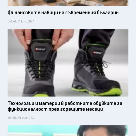
Финансовите навици на съвременния българин
08:41, 31 юли 26 /
Технологии и материи в работните обувките за
функционалност през горещите месеци
18:30, 29 юли 26 /