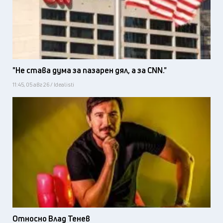
"Не става дума за пазарен дял, а за CNN."
11:45, 05 авг 26 / Idealisti
Относно Влад Тенев