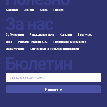
Календар
Анкети
Архив
Профил
За нас
За Топновини
Редакционен екип
Контакти
За реклама
Urbo
Реклама - Избори 2022
Политика за бисквитките
Общи условия
Етичен кодекс на българските медии
Бюлетин
Изпратете