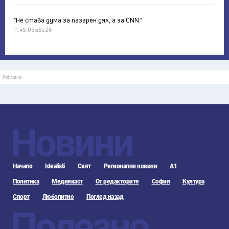
"Не става дума за пазарен дял, а за CNN."
11:45, 05 авг 26
Реклама
Новини
Начало
Idealisti
Свят
Регионални новини
А1
Политика
Медиякаст
От редакторите
София
Култура
Спорт
Любопитно
Поглед назад
Полезно