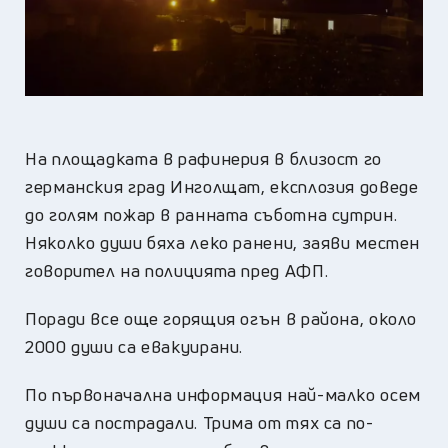
На площадката в рафинерия в близост го
германския град Инголщат, експлозия доведе
до голям пожар в ранната съботна сутрин.
Няколко души бяха леко ранени, заяви местен
говорител на полицията пред АФП.
Поради все още горящия огън в района, около
2000 души са евакуирани.
По първоначална информация най-малко осем
души са пострадали. Трима от тях са по-