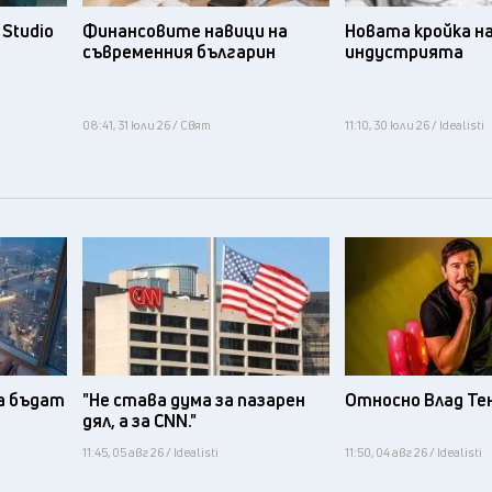
Studio
Финансовите навици на
Новата кройка н
съвременния българин
индустрията
08:41, 31 юли 26 / Свят
11:10, 30 юли 26 / Idealisti
а бъдат
"Не става дума за пазарен
Относно Влад Те
дял, а за CNN."
11:45, 05 авг 26 / Idealisti
11:50, 04 авг 26 / Idealisti