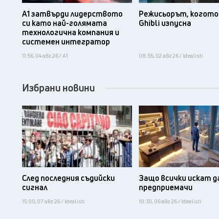
А1 затвърди лидерството
Режисьорът, когото 
си като най-голямата
Ghibli изпусна
технологична компания и
системен интегратор
11:56, 04 авг 26 / А1
08:55, 02 авг 26 / Idealisti
Избрани новини
След последния съдийски
Защо всички искат д
сигнал
предприемачи
15:00, 07 авг 26 / Idealisti
10:30, 06 авг 26 / Idealisti