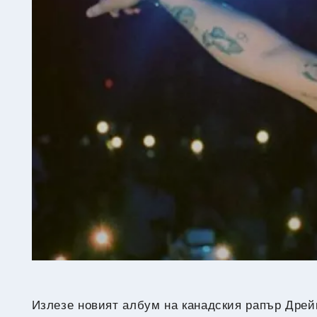
Излeзе новият албум на канадския рапър Дрейк