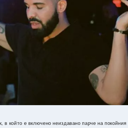
30
°C
Перник
,
34
°C
Плевен
,
34
°C
Пловдив
,
30
°C
Разград
,
31
°C
Русе
,
32
°C
Силистра
,
31
°C
Сливен
,
26
°C
Смолян
,
33
°C
София
,
34
°C
Стара Загора
,
31
°C
Търговище
,
34
°C
Хасково
,
31
°C
Шумен
,
33
°C
Ямбол
,
, в който е включено неиздавано парче на покойни