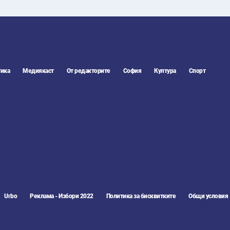
ика
Медиякаст
От редакторите
София
Култура
Спорт
Urbo
Реклама - Избори 2022
Политика за бисквитките
Общи условия