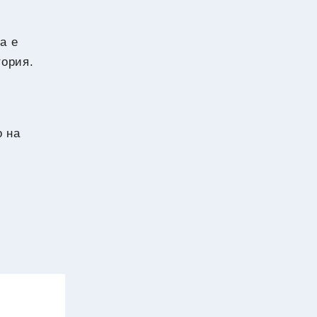
а е
тория.
о на