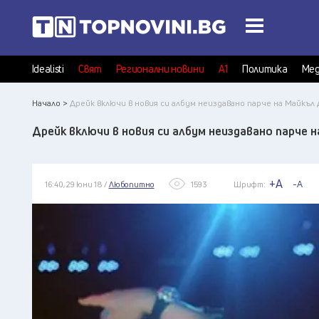
Idealisti
Свят
Регионални новини
А1
Политика
Мед
Начало >
Дрейк включи в новия си албум неиздавано парче на Майкъл
Дрейк включи в новия си албум неиздавано парче 
+A
-A
16:40, 29 юни 18 /
Любопитно
1593
Шрифт: