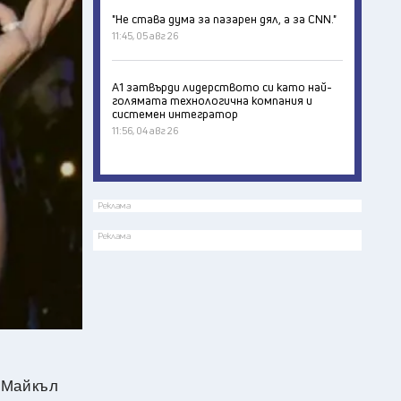
"Не става дума за пазарен дял, а за CNN."
11:45, 05 авг 26
А1 затвърди лидерството си като най-
голямата технологична компания и
системен интегратор
11:56, 04 авг 26
Реклама
Реклама
я Майкъл