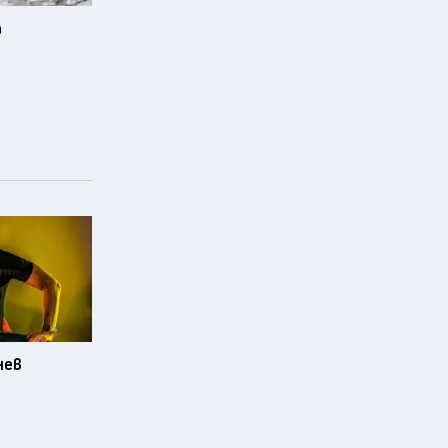
а
нев