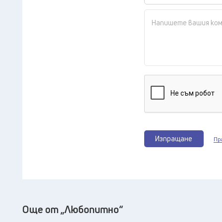
Изпращане
Пр
Още от „Любопитно“