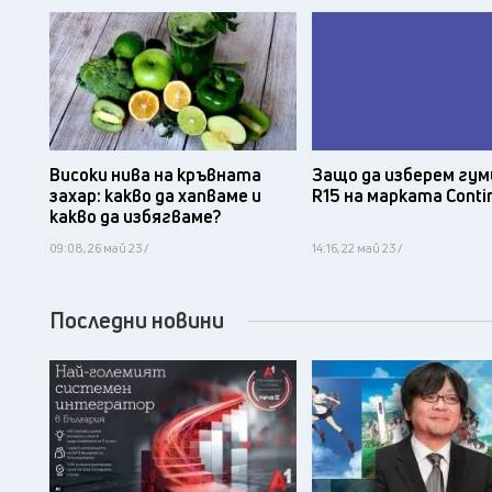
Защо да изберем гум
Високи нива на кръвната
R15 на марката Conti
захар: какво да хапваме и
какво да избягваме?
09:08, 26 май 23 /
14:16, 22 май 23 /
Последни новини