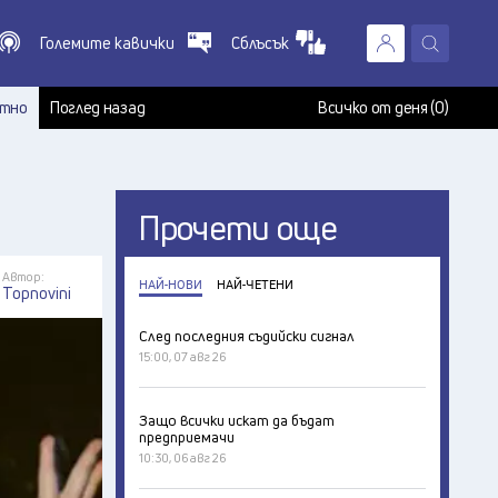
Големите кавички
Сблъсък
X
т
тно
Поглед назад
Всичко от деня (0)
Прочети още
Автор:
НАЙ-НОВИ
НАЙ-ЧЕТЕНИ
Topnovini
След последния съдийски сигнал
15:00, 07 авг 26
Защо всички искат да бъдат
предприемачи
10:30, 06 авг 26