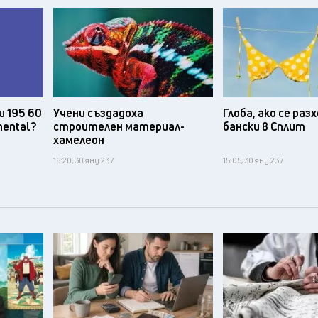
и 195 60
Учени създадоха
Глоба, ако се ра
nental?
строителен материал-
бански в Сплит
хамелеон
16:20, 30 яну 23 /
15:05, 30 яну 23 /