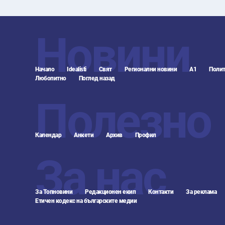
Новини
Начало
Idealisti
Свят
Регионални новини
А1
Полит
Любопитно
Поглед назад
Полезно
Календар
Анкети
Архив
Профил
За нас
За Топновини
Редакционен екип
Контакти
За реклама
Етичен кодекс на българските медии