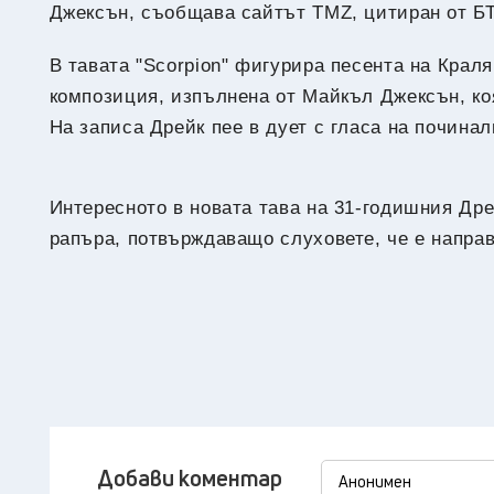
Джексън, съобщава сайтът TMZ, цитиран от Б
В тавата "Scorpion" фигурира песента на Краля 
композиция, изпълнена от Майкъл Джексън, ко
На записа Дрейк пее в дует с гласа на починал
Интересното в новата тава на 31-годишния Дре
рапъра, потвърждаващо слуховете, че е напра
Добави коментар