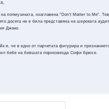
ТА.
на попмузиката, озаглавена "Don't Matter to Me". Тов
ято досега не е била представяна на широката ауди
ия Джако.
йк е, че в едно от парчетата фигурира и признаниет
вил бебе на бившата порнозвезда Софи Брюсо.