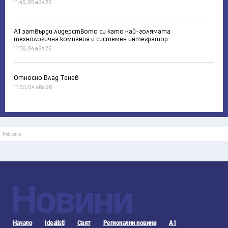
11:45, 05 авг 26
А1 затвърди лидерството си като най-голямата
технологична компания и системен интегратор
11:56, 04 авг 26
Относно Влад Тенев
11:50, 04 авг 26
Реклама
Новини
Начало
Idealisti
Свят
Регионални новини
А1