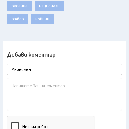
падение
национали
отбор
новини
Добави коментар