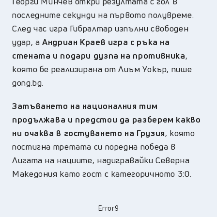
Георги Минчев откри резултата с гол в
последните секунди на първото полувреме.
След час игра Гибралтар изпълни свободен
удар, а
Андриан Краев игра с ръка на
стената и подари дузпа на противника
,
която бе реализирана от Лиъм Уокър, пише
gong.bg.
Затъването на националния тим
продължава и предстои да разберем какво
ни очаква в гостуването на Грузия
, която
постигна третата си поредна победа в
Лигата на нациите, надигравайки Северна
Македония като гост с категоричното 3:0.
Error9