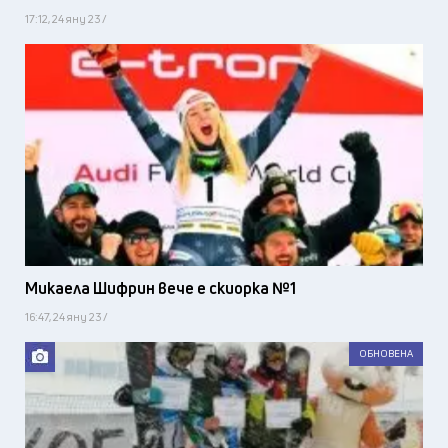
17:12, 24 яну 23 /
Микаела Шифрин вече е скиорка №1
16:47, 24 яну 23 /
ОБНОВЕНА