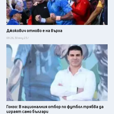
Джокович отново е на върха
09:26, 30 яну 23 /
Гонзо: В националния отбор по футбол трябва да
играят само българи