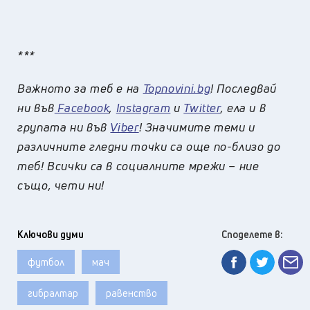
***
Важното за теб е на
Topnovini.bg
! Последвай
ни във
Facebook
,
Instagram
и
Twitter
, ела и в
групата ни във
Viber
! Значимите теми и
различните гледни точки са още по-близо до
теб! Всички са в социалните мрежи – ние
също, чети ни!
Ключови думи
Споделете в:
футбол
мач
гибралтар
равенство