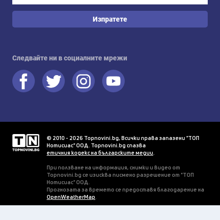
Изпратете
Следвайте ни в социалните мрежи
© 2010 - 2026 Topnovini.bg, Всички права запазени "ТОП
Нотисиас" ООД. Topnovini.bg спазва
етичния кодекс на българските медии
.
При ползване на информация, снимки и видео от
Topnovini.bg се изисква писмено разрешение от "ТОП
Нотисиас" ООД.
Прогнозата за времето се предоставя благодарение на
OpenWeatherMap
.