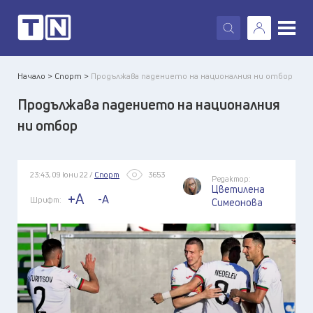
X
Начало >
Спорт >
Продължава падението на националния ни отбор
Продължава падението на националния
ни отбор
23:43, 09 юни 22 /
Спорт
3653
Редактор:
Цветилена
+A
-A
Шрифт:
Симеонова