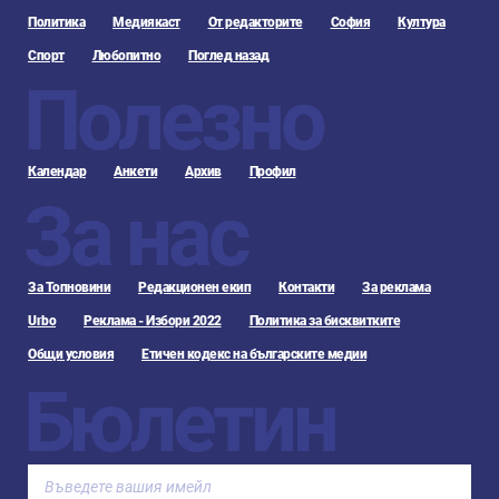
Политика
Медиякаст
От редакторите
София
Култура
Спорт
Любопитно
Поглед назад
Полезно
Календар
Анкети
Архив
Профил
За нас
За Топновини
Редакционен екип
Контакти
За реклама
Urbo
Реклама - Избори 2022
Политика за бисквитките
Общи условия
Етичен кодекс на българските медии
Бюлетин