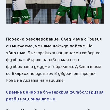
Снимка: БГНЕС
Поредно разочарование. След мача с Грузия
си мислехме, че няма накъде повече. Но
явно има
. Българският национален отбор по
футбол завърши наравно мача си с
футболното джудже Гибралтар. Двата тима
си вкараха по един гол в двубоя от третия
кръг на Лигата на нациите.
Срамна вечер за българския футбол: Грузия
разби националите ни