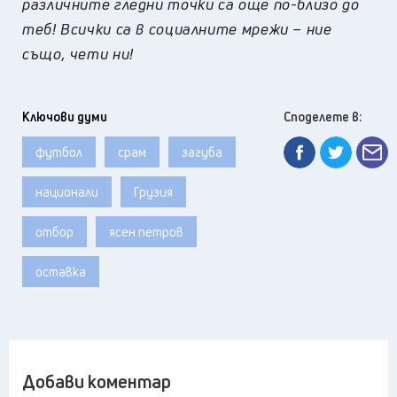
различните гледни точки са още по-близо до
теб! Всички са в социалните мрежи – ние
също, чети ни!
Ключови думи
Споделете в:
футбол
срам
загуба
национали
Грузия
отбор
ясен петров
оставка
Добави коментар