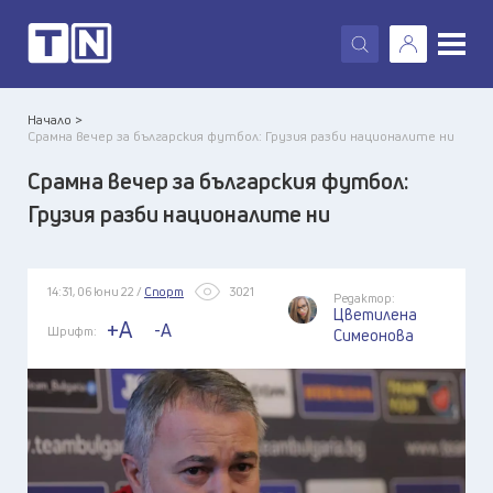
X
Начало >
Срамна вечер за българския футбол: Грузия разби националите ни
Срамна вечер за българския футбол:
Грузия разби националите ни
14:31, 06 юни 22 /
Спорт
3021
Редактор:
Цветилена
+A
-A
Шрифт:
Симеонова