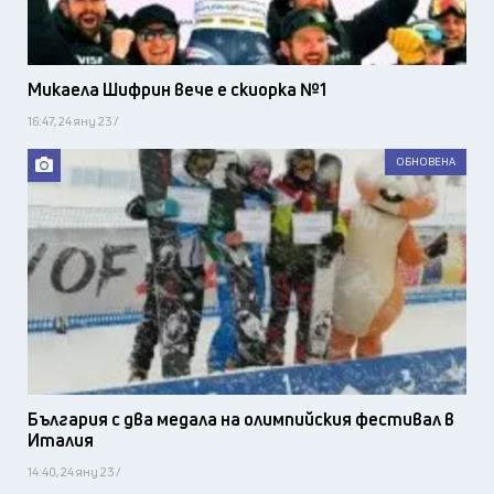
Микаела Шифрин вече е скиорка №1
16:47, 24 яну 23 /
ОБНОВЕНА
България с два медала на олимпийския фестивал в
Италия
14:40, 24 яну 23 /