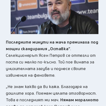
Последните минути на мача преминаха под
мощни скандирания „Оставка“
.
Селекционерът Ясен Петров се оттегли от
поста си малко по-късно. Той пое вината за
унизителната загуба и поднесе своите
извинения на феновете.
„Не знам какво да ви кажа. Благодаря на
дошлите хора. Поемам цялата отговорност.
Това е последният ми мач.
Нямам моралното