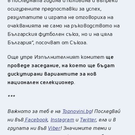
в последната година и половина и въпреки
осигурените предпоставки за успех,
резултатите и играта не отговориха на
очакванията не само на ръководството на
Българския футболен съюз, но и на цяла
България“, посочват от Съюза.
Още утре Изпълнителният комитет
ще
проведе заседание, на което ще бъдат
дискутирани вариантите за нов
национален селекционер
.
***
Важното за теб е на
Topnovini.bg
! Последвай
ни във
Facebook
,
Instagram
и
Twitter
, ела и в
групата ни във
Viber
! Значимите теми и