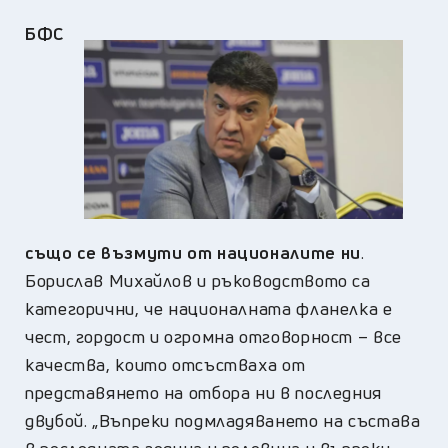
БФС
също се възмути от националите ни
.
Борислав Михайлов и ръководството са
категорични, че националната фланелка е
чест, гордост и огромна отговорност – все
качества, които отсъстваха от
представянето на отбора ни в последния
двубой. „Въпреки подмладяването на състава