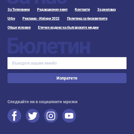
За Топновини
Редакционен екип
Контакти
За реклама
Urbo
Реклама - Избори 2022
Политика за бисквитките
Общи условия
Етичен кодекс на българските медии
Бюлетин
Изпратете
Следвайте ни в социалните мрежи