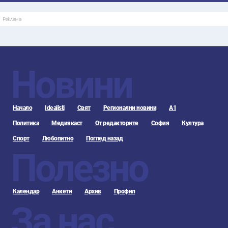
Реклама
Новини
Начало
Idealisti
Свят
Регионални новини
А1
Политика
Медиякаст
От редакторите
София
Култура
Спорт
Любопитно
Поглед назад
Полезно
Календар
Анкети
Архив
Профил
За нас