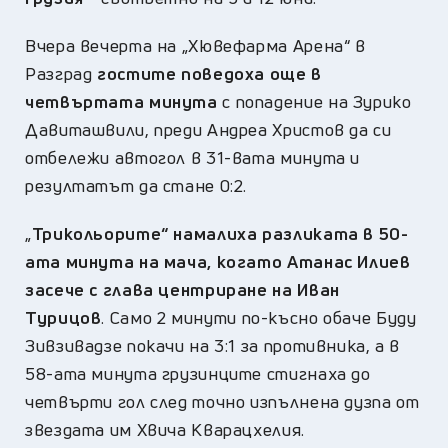
Вчера вечерта на „Хювефарма Арена“ в
Разград
гостите поведоха още в
четвъртата минута
с попадение на Зурико
Давиташвили, преди Андреа Христов да си
отбележи автогол в 31-вата минута и
резултатът да стане 0:2.
„
Трикольорите“ намалиха разликата в 50-
ата минута на мача, когато Атанас Илиев
засече с глава центриране на Иван
Турицов
. Само 2 минути по-късно обаче Буду
Зивзивадзе покачи на 3:1 за противника, а в
58-ата минута грузинците стигнаха до
четвърти гол след точно изпълнена дузпа от
звездата им Хвича Кварацхелия.