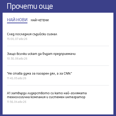
Прочети още
НАЙ-НОВИ
НАЙ-ЧЕТЕНИ
След последния съдийски сигнал
15:00, 07 авг 26
Защо всички искат да бъдат предприемачи
10:30, 06 авг 26
"Не става дума за пазарен дял, а за CNN."
11:45, 05 авг 26
А1 затвърди лидерството си като най-голямата
технологична компания и системен интегратор
11:56, 04 авг 26