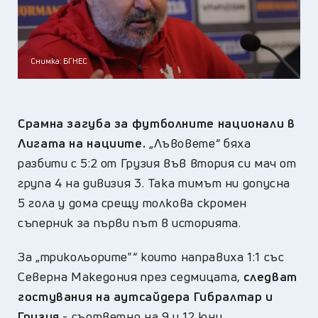
Снимка: БГНЕС
Срамна загуба за футболните национали в
Лигата на нациите.
„Лъвовете“ бяха
разбити с 5:2 от Грузия във втория си мач от
група 4 на дивизия 3. Така тимът ни допусна
5 гола у дома срещу толкова скромен
съперник за първи път в историята.
За „трикольорите"“ които направиха 1:1 със
Северна Македония през седмицата,
следват
гостувания на аутсайдера Гибралтар и
Грузия
- съответно на 9 и 12 юни.