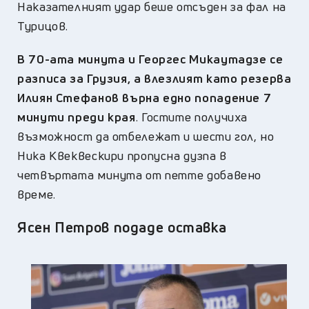
Наказателният удар беше отсъден за фал на
Турицов.
В 70-ата минута и Георгес Микаутадзе се
разписа за Грузия, а влезлият като резерва
Илиян Стефанов върна едно попадение 7
минути преди края
. Гостите получиха
възможност да отбележат и шести гол, но
Ника Квеквескири пропусна дузпа в
четвъртата минута от петте добавено
време.
Ясен Петров подаде оставка