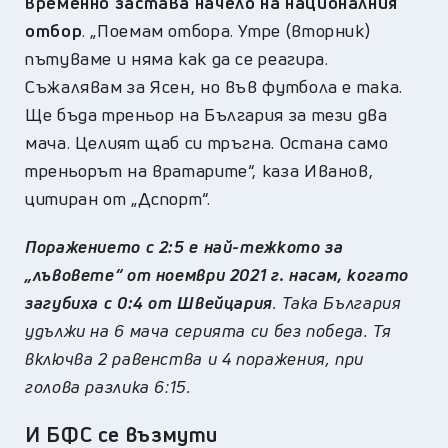
временно
застава начело на националния
отбор
. „Поемам отбора. Утре (вторник)
пътуваме и няма как да се реагира.
Съжалявам за Ясен, но във футбола е така.
Ще бъда треньор на България за тези два
мача. Целият щаб си тръгна. Остана само
треньорът на вратарите“, каза Иванов,
цитиран от „Дспорт“.
Поражението с 2:5 е най-тежкото за
„лъвовете“ от ноември 2021 г. насам, когато
загубиха с 0:4 от Швейцария
. Така България
удължи на 6 мача серията си без победа. Тя
включва 2 равенства и 4 поражения, при
голова разлика 6:15.
И БФС се възмути