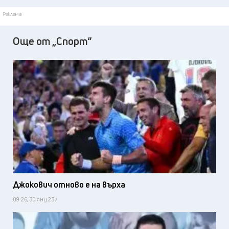
Реклама
Още от „Спорт“
Джокович отново е на върха
09:26, 30 яну 23 /