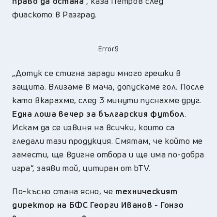
право да остана
“, каза Петров след
фиаското в Разград.
Error9
„Дотук се стигна заради много грешки в
защита. Влизаме в мача, допускаме гол. После
като вкарахме, след 3 минути пуснахме друг.
Една лоша вечер за българския футбол
.
Искам да се извиня на всички, които са
гледали тази продукция. Смятам, че който ме
замести, ще вдигне отбора и ще има по-добра
игра“, заяви той, цитиран от bTV.
По-късно стана ясно, че
т
ехническият
директор на БФС Георги Иванов
-
Гонзо