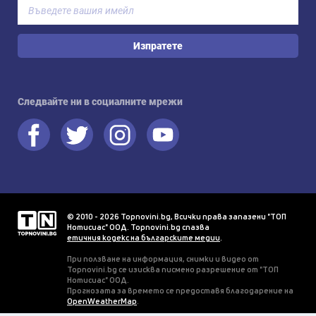
Изпратете
Следвайте ни в социалните мрежи
© 2010 - 2026 Topnovini.bg, Всички права запазени "ТОП
Нотисиас" ООД. Topnovini.bg спазва
етичния кодекс на българските медии
.
При ползване на информация, снимки и видео от
Topnovini.bg се изисква писмено разрешение от "ТОП
Нотисиас" ООД.
Прогнозата за времето се предоставя благодарение на
OpenWeatherMap
.