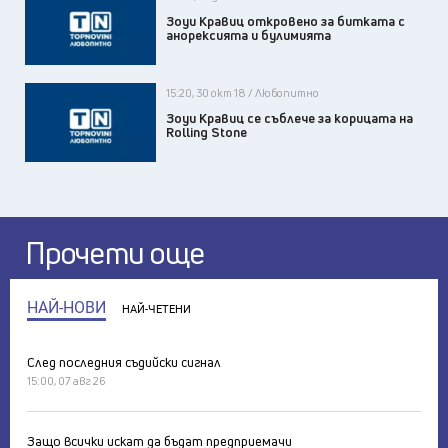
Зоуи Кравиц откровено за битката с
анорексията и булимията
15:20, 30 окт 18 / Любопитно
Зоуи Кравиц се съблече за корицата на
Rolling Stone
Прочети още
НАЙ-НОВИ
НАЙ-ЧЕТЕНИ
След последния съдийски сигнал
15:00, 07 авг 26
Защо всички искат да бъдат предприемачи