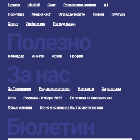
Начало
Idealisti
Свят
Регионални новини
А1
Политика
Медиякаст
От редакторите
София
Култура
Спорт
Любопитно
Поглед назад
Полезно
Календар
Анкети
Архив
Профил
За нас
За Топновини
Редакционен екип
Контакти
За реклама
Urbo
Реклама - Избори 2022
Политика за бисквитките
Общи условия
Етичен кодекс на българските медии
Бюлетин