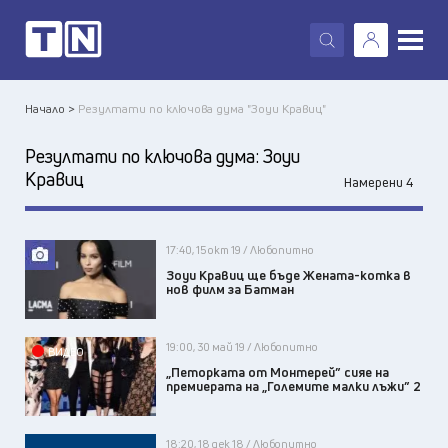
X
Начало >
Резултати по ключова дума "Зоуи Кравиц"
Резултати по ключова дума:
Зоуи
Кравиц
Намерени 4
17:40, 15 окт 19 / Любопитно
Зоуи Кравиц ще бъде Жената-котка в
нов филм за Батман
19:00, 30 май 19 / Любопитно
ВИДЕО
„Петорката от Монтерей” сияе на
премиерата на „Големите малки лъжи” 2
18:20, 18 дек 18 / Любопитно