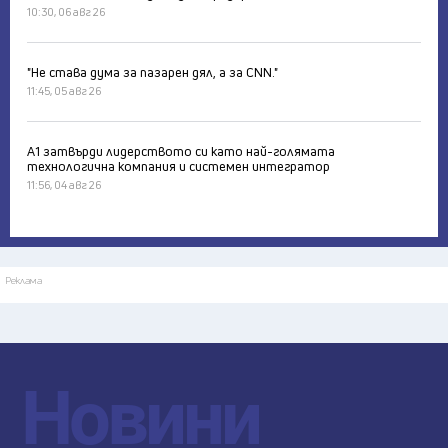
10:30, 06 авг 26
"Не става дума за пазарен дял, а за CNN."
11:45, 05 авг 26
А1 затвърди лидерството си като най-голямата
технологична компания и системен интегратор
11:56, 04 авг 26
Реклама
Новини