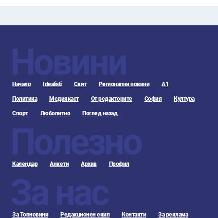
Новини
Начало
Idealisti
Свят
Регионални новини
А1
Политика
Медиякаст
От редакторите
София
Култура
Спорт
Любопитно
Поглед назад
Полезно
Календар
Анкети
Архив
Профил
За нас
За Топновини
Редакционен екип
Контакти
За реклама