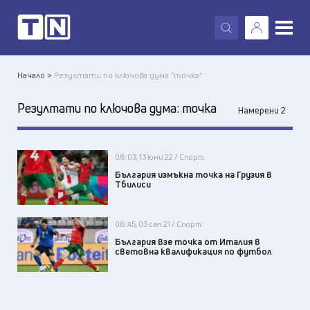
X
Начало >
Резултати по ключова дума "точка"
Резултати по ключова дума:
точка
Намерени 2
08:03, 13 юни 22 / Спорт
България измъкна точка на Грузия в
Тбилиси
08:45, 03 сеп 21 / Спорт
България взе точка от Италия в
световна квалификация по футбол