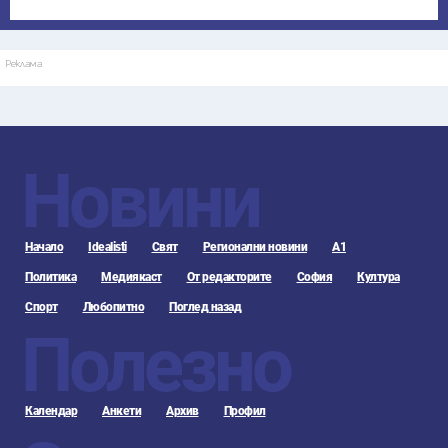
Реклама
Новини
Начало
Idealisti
Свят
Регионални новини
А1
Политика
Медиякаст
От редакторите
София
Култура
Спорт
Любопитно
Поглед назад
Полезно
Календар
Анкети
Архив
Профил