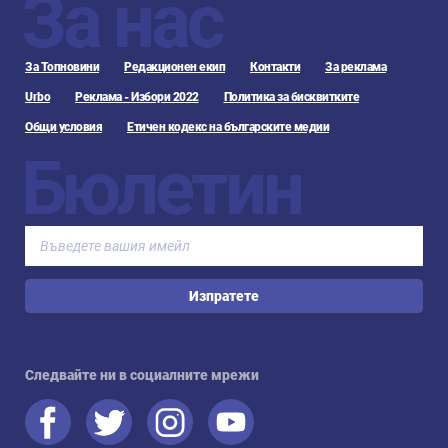
За нас
За Топновини
Редакционен екип
Контакти
За реклама
Urbo
Реклама - Избори 2022
Политика за бисквитките
Общи условия
Етичен кодекс на българските медии
Бюлетин
Изпратете
Следвайте ни в социалните мрежи