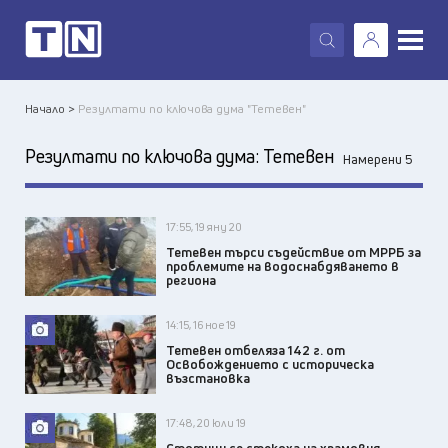
X
Начало >
Резултати по ключова дума "Тетевен"
Резултати по ключова дума:
Тетевен
Намерени 5
17:55, 19 яну 20
Тетевен търси съдействие от МРРБ за
проблемите на водоснабдяването в
региона
14:15, 16 ное 19
Тетевен отбеляза 142 г. от
Освобождението с историческа
възстановка
17:48, 20 юли 19