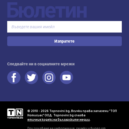
Бюлетин
Изпратете
Следвайте ни в социалните мрежи
© 2010 - 2026 Topnovini.bg, Всички права запазени "ТОП
Нотисиас" ООД. Topnovini.bg спазва
етичния кодекс на българските медии
.
При ползване на информация, снимки и видео от