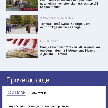
Стотици се стекоха на храмовия
празник на тетевенския манастир „Св.
пророк Илия“
16:05, 27 окт 18 / Култура
Тетевен отбеляза 141 години от
освобождението на града
12:40, 03 окт 18
Отпускат близо 2,8 млн. лв. за щетите
от бедствията в общините Мизия,
Дупница и Тетевен
Прочети още
НАЙ-НОВИ
НАЙ-ЧЕТЕНИ
Защо всички искат да бъдат предприемачи