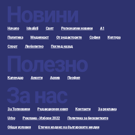
Новини
Начало
Idealisti
Свят
Регионални новини
А1
Политика
Медиякаст
От редакторите
София
Култура
Спорт
Любопитно
Поглед назад
Полезно
Календар
Анкети
Архив
Профил
За нас
За Топновини
Редакционен екип
Контакти
За реклама
Urbo
Реклама - Избори 2022
Политика за бисквитките
Общи условия
Етичен кодекс на българските медии