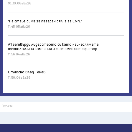
10:30, 06 авг 26
"Не става дума за пазарен дял, а за CNN."
11:45, 05 авг 26
А1 затвърди лидерството си като най-голямата
технологична компания и системен интегратор
11:56, 04 авг 26
Относно Влад Тенев
11:50, 04 авг 26
Реклама