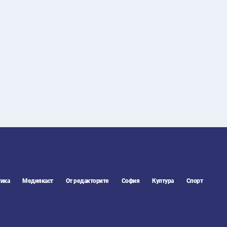
25
°C
Перник
,
26
°C
Плевен
,
26
°C
Пловдив
,
24
°C
Разград
,
26
°C
Русе
,
25
°C
Силистра
,
24
°C
Сливен
,
18
°C
Смолян
,
24
°C
София
,
25
°C
Стара Загора
,
25
°C
Търговище
,
25
°C
Хасково
,
24
°C
Шумен
,
ика
Медиякаст
От редакторите
София
Култура
Спорт
24
°C
Ямбол
,