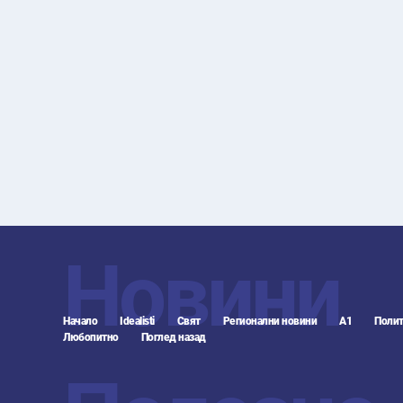
Новини
Начало
Idealisti
Свят
Регионални новини
А1
Полит
Любопитно
Поглед назад