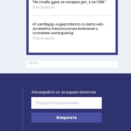
"Не става дума за пазарен дял, а за CNN."
11:45, 05 авг 26
А1 затвърди лидерството си като най-
голямата технологична компания и
системен интегратор
11:56, 04 авг 26
Реклама
Абонирайте се за нашия бюлетин
Изпратете