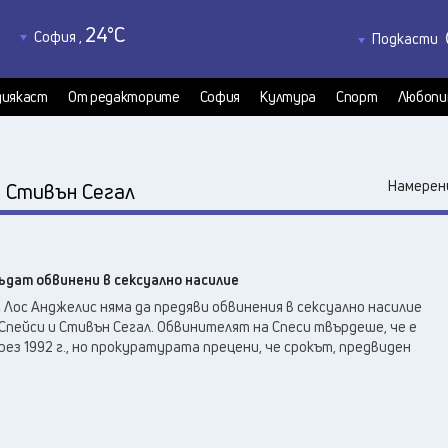
24
°C
София
,
Подкасти
24
°C
Благоевград
,
Политкаст
24
°C
КултурКас
Бургас
,
иякаст
От редакторите
София
Култура
Спорт
Любопи
26
°C
Медиякаст
Варна
,
Велико Търново
,
25
°C
:
Намерени
Стивън Сегал
27
°C
Видин
,
27
°C
Враца
,
25
°C
Габрово
,
бъдат обвинени в сексуално насилие
21
°C
Добрич
,
Лос Анджелис няма да предяви обвинения в сексуално насилие
25
°C
Кърджали
,
пейси и Стивън Сегал. Обвинителят на Спеси твърдеше, че е
23
°C
Кюстендил
,
ез 1992 г., но прокуратурата прецени, че срокът, предвиден
25
°C
Ловеч
,
27
°C
Монтана
,
27
°C
Пазарджик
,