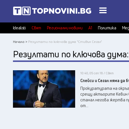
Idealisti
Свят
Регионални новини
А1
Политика
Мед
Начало >
Резултати по ключова дума "Стивън Сегал"
Резултати по ключова дума
10:40, 05 сеп 18 / Свят
Спейси и Сегал няма да 
Прокуратурата на окръг 
срещу актьорите Кевин С
станал негова жертва пр
от...