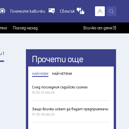
Големите кавички
Сблъсък
X
т
тно
Поглед назад
Всичко от деня (1)
 1
Прочети още
НАЙ-НОВИ
НАЙ-ЧЕТЕНИ
След последния съдийски сигнал
15:00, 07 авг 26
Защо всички искат да бъдат предприемачи
10:30, 06 авг 26