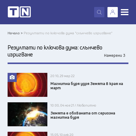
X
Начало >
Резултати по ключова дума "слънчево изригване"
Резултати по ключова дума:
слънчево
изригване
Намерени 3
20:10, 29 мар 22
Магнитна буря удря Земята в края на
март
10:00, 04 ное 21 / Любопитно
Земята е обхваната от сериозна
магнитна буря
15:05, 10 дек 20