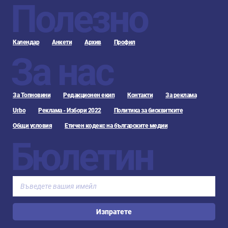
Полезно
Календар
Анкети
Архив
Профил
За нас
За Топновини
Редакционен екип
Контакти
За реклама
Urbo
Реклама - Избори 2022
Политика за бисквитките
Общи условия
Етичен кодекс на българските медии
Бюлетин
Изпратете