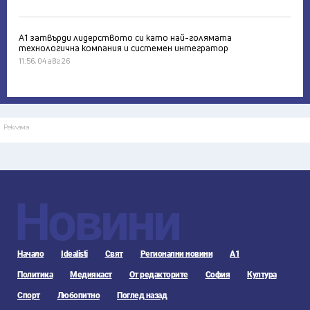
А1 затвърди лидерството си като най-голямата
технологична компания и системен интегратор
11:56, 04 авг 26
Реклама
Новини
Начало
Idealisti
Свят
Регионални новини
А1
Политика
Медиякаст
От редакторите
София
Култура
Спорт
Любопитно
Поглед назад