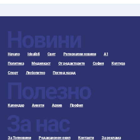
Новини
Начало
Idealisti
Свят
Регионални новини
А1
Политика
Медиякаст
От редакторите
София
Култура
Спорт
Любопитно
Поглед назад
Полезно
Календар
Анкети
Архив
Профил
За нас
За Топновини
Редакционен екип
Контакти
За реклама