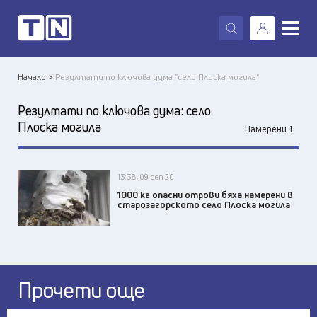
X
Начало >
Резултати по ключова дума "село Плоска могила"
Резултати по ключова дума:
село
Плоска могила
Намерени 1
13:38, 09 сеп 20
1000 кг опасни отрови бяха намерени в
старозагорското село Плоска могила
Прочети още