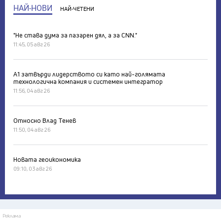
НАЙ-НОВИ
НАЙ-ЧЕТЕНИ
"Не става дума за пазарен дял, а за CNN."
11:45, 05 авг 26
А1 затвърди лидерството си като най-голямата
технологична компания и системен интегратор
11:56, 04 авг 26
Относно Влад Тенев
11:50, 04 авг 26
Новата геоикономика
09:10, 03 авг 26
Реклама