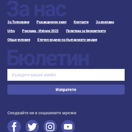
За нас
За Топновини
Редакционен екип
Контакти
За реклама
Urbo
Реклама - Избори 2022
Политика за бисквитките
Общи условия
Етичен кодекс на българските медии
Бюлетин
Изпратете
Следвайте ни в социалните мрежи