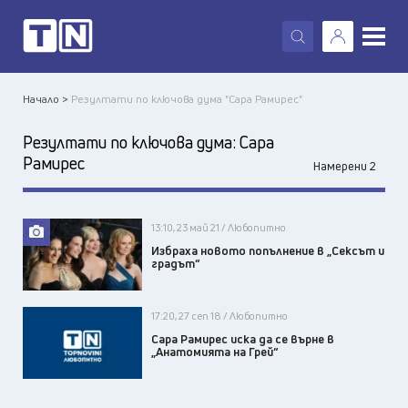
X
Начало >
Резултати по ключова дума "Сара Рамирес"
Резултати по ключова дума:
Сара
Рамирес
Намерени 2
13:10, 23 май 21 / Любопитно
Избраха новото попълнение в „Сексът и
градът“
17:20, 27 сеп 18 / Любопитно
Сара Рамирес иска да се върне в
„Анатомията на Грей“