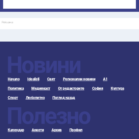
Реклама
Новини
Начало
Idealisti
Свят
Регионални новини
А1
Политика
Медиякаст
От редакторите
София
Култура
Спорт
Любопитно
Поглед назад
Полезно
Календар
Анкети
Архив
Профил