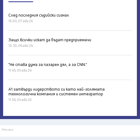
След последния съдийски сигнал
15:00, 07 авг 26
Защо всички искат да бъдат предприемачи
10:30, 06 авг 26
"Не става дума за пазарен дял, а за CNN."
11:45, 05 авг 26
А1 затвърди лидерството си като най-голямата
технологична компания и системен интегратор
11:56, 04 авг 26
Реклама