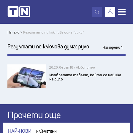
X
Начало >
Резултати по ключова дума "руло"
Резултати по ключова дума:
руло
Намерени 1
20:20, 04 сеп 18 / Любопитно
Изобретиха таблет, който се навива
на руло
Прочети още
НАЙ-НОВИ
НАЙ-ЧЕТЕНИ