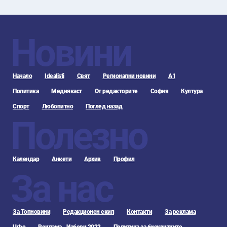
Новини
Начало
Idealisti
Свят
Регионални новини
А1
Политика
Медиякаст
От редакторите
София
Култура
Спорт
Любопитно
Поглед назад
Полезно
Календар
Анкети
Архив
Профил
За нас
За Топновини
Редакционен екип
Контакти
За реклама