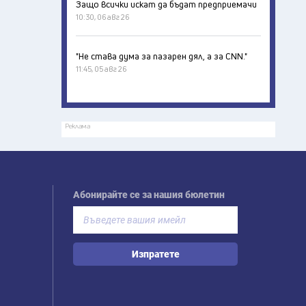
Защо всички искат да бъдат предприемачи
10:30, 06 авг 26
"Не става дума за пазарен дял, а за CNN."
11:45, 05 авг 26
Реклама
Абонирайте се за нашия бюлетин
Изпратете