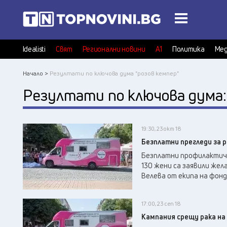
Idealisti
Свят
Регионални новини
А1
Политика
Мед
Начало >
Резултати по ключова дума "розов кемпер"
Резултати по ключова дума
19:30, 23 окт 18
Безплатни прегледи за р
Безплатни профилактични
130 жени са заявили жел
Велева от екипа на фонда
17:00, 23 сеп 18
Кампания срещу рака на