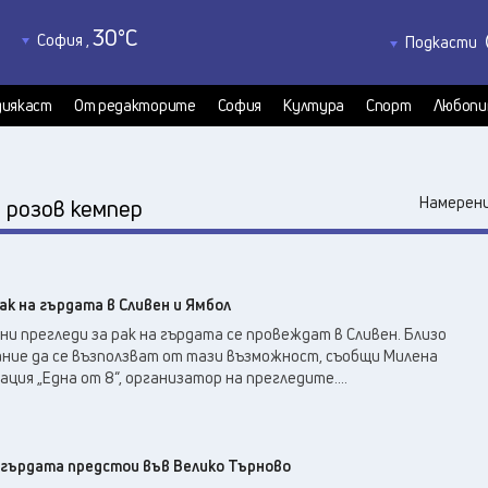
30
°C
София
,
Подкасти
32
°C
Благоевград
,
Политкаст
27
°C
КултурКас
Бургас
,
иякаст
От редакторите
София
Култура
Спорт
Любопи
30
°C
Медиякаст
Варна
,
31
°C
Велико Търново
,
33
°C
:
Видин
,
Намерени
розов кемпер
30
°C
Враца
,
29
°C
Габрово
,
27
°C
Добрич
,
ак на гърдата в Сливен и Ямбол
31
°C
Кърджали
,
 прегледи за рак на гърдата се провеждат в Сливен. Близо
30
°C
Кюстендил
,
ание да се възползват от тази възможност, съобщи Милена
30
°C
ция „Една от 8“, организатор на прегледите....
Ловеч
,
32
°C
Монтана
,
32
°C
Пазарджик
,
28
°C
 гърдата предстои във Велико Търново
Перник
,