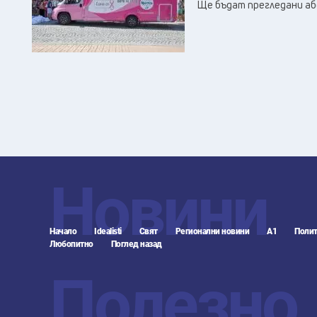
Ще бъдат прегледани аб
Новини
Начало
Idealisti
Свят
Регионални новини
А1
Полит
Любопитно
Поглед назад
Полезно