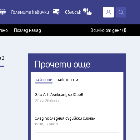
Големите кавички
Сблъсък
X
т
тно
Поглед назад
Всичко от деня (1)
 2
Прочети още
НАЙ-НОВИ
НАЙ-ЧЕТЕНИ
Gito Art: Александър Юзев
07:25, 09 авг 26
След последния съдийски сигнал
15:00, 07 авг 26