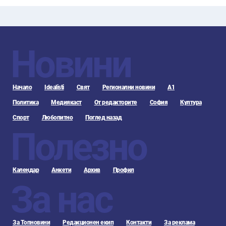
Новини
Начало
Idealisti
Свят
Регионални новини
А1
Политика
Медиякаст
От редакторите
София
Култура
Спорт
Любопитно
Поглед назад
Полезно
Календар
Анкети
Архив
Профил
За нас
За Топновини
Редакционен екип
Контакти
За реклама