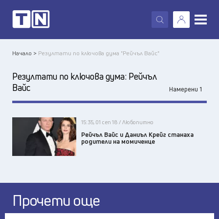
X
Начало >
Резултати по ключова дума "Рейчъл Вайс"
Резултати по ключова дума:
Рейчъл
Вайс
Намерени 1
15:35, 01 сеп 18 / Любопитно
Рейчъл Вайс и Даниъл Крейг станаха
родители на момиченце
Прочети още