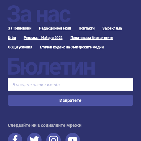
За нас
За Топновини
Редакционен екип
Контакти
За реклама
Urbo
Реклама - Избори 2022
Политика за бисквитките
Общи условия
Етичен кодекс на българските медии
Бюлетин
Изпратете
Следвайте ни в социалните мрежи