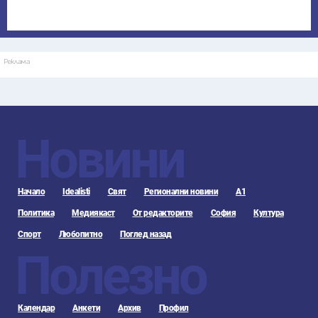
Реклама
Новини
Начало
Idealisti
Свят
Регионални новини
А1
Политика
Медиякаст
От редакторите
София
Култура
Спорт
Любопитно
Поглед назад
Полезно
Календар
Анкети
Архив
Профил