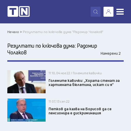
X
Начало >
Резултати по ключова дума "Радомир Чолаков"
Резултати по ключова дума:
Радомир
Чолаков
Намерени 2
11:10, 04 ное 22 / Големите кавички
Големите кавички: „Хората стенат за
хартиената бюлетина, искат си я“
11:07, 13 сеп 22
Петков да казва на Борисов да се
пенсионира е дискриминация