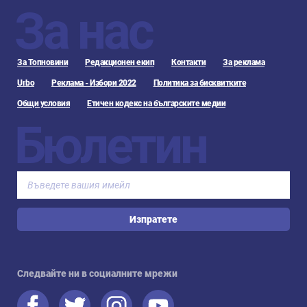
За нас
За Топновини
Редакционен екип
Контакти
За реклама
Urbo
Реклама - Избори 2022
Политика за бисквитките
Общи условия
Етичен кодекс на българските медии
Бюлетин
Изпратете
Следвайте ни в социалните мрежи