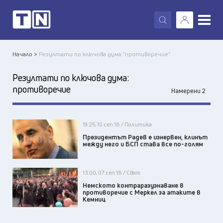
X
Начало >
Резултати по ключова дума "противоречие"
Резултати по ключова дума:
противоречие
Намерени 2
19:25, 10 сеп 18 / Политика
Президентът Радев е изнервен, клинът
между него и БСП става все по-голям
13:00, 07 сеп 18 / Свят
Немското контраразузнаване в
противоречие с Меркел за атаките в
Кемниц