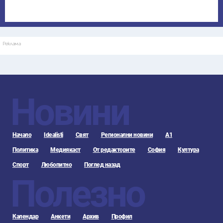
Реклама
Новини
Начало
Idealisti
Свят
Регионални новини
А1
Политика
Медиякаст
От редакторите
София
Култура
Спорт
Любопитно
Поглед назад
Полезно
Календар
Анкети
Архив
Профил