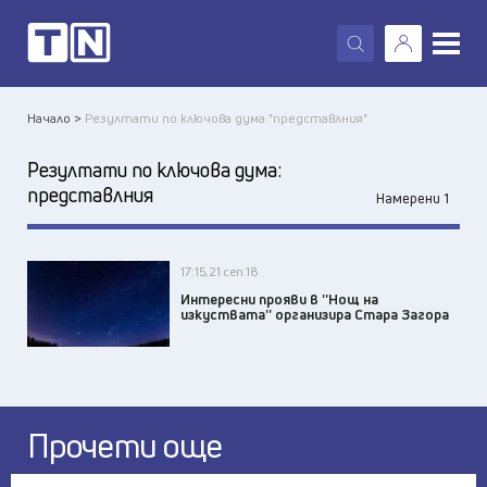
X
Начало >
Резултати по ключова дума "представлния"
Резултати по ключова дума:
представлния
Намерени 1
17:15, 21 сеп 18
Интересни прояви в ''Нощ на
изкуствата'' организира Стара Загора
Прочети още