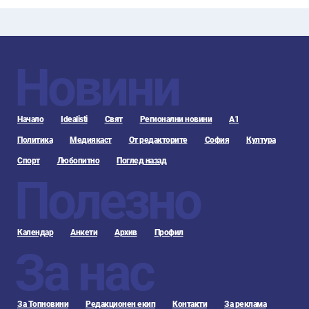
Новини
Начало
Idealisti
Свят
Регионални новини
А1
Политика
Медиякаст
От редакторите
София
Култура
Спорт
Любопитно
Поглед назад
Полезно
Календар
Анкети
Архив
Профил
За нас
За Топновини
Редакционен екип
Контакти
За реклама