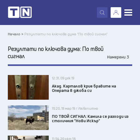
X
Начало >
Резултати по ключова дума "По твой сигнал"
Резултати по ключова дума:
По твой
сигнал
Намерени 3
12:31, 09 дек 19
Акад. Карталов крие бравите на
Операта в джоба си
15:20, 19 мар 19 / Любопитно
ПО ТВОЙ СИГНАЛ: Камила се разходи из
столичния "Нови Искър"
11:54, 20 окт 18