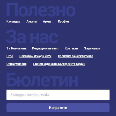
Полезно
Календар
Анкети
Архив
Профил
За нас
За Топновини
Редакционен екип
Контакти
За реклама
Urbo
Реклама - Избори 2022
Политика за бисквитките
Общи условия
Етичен кодекс на българските медии
Бюлетин
Изпратете