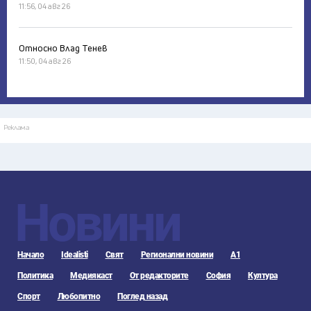
11:56, 04 авг 26
Относно Влад Тенев
11:50, 04 авг 26
Реклама
Новини
Начало
Idealisti
Свят
Регионални новини
А1
Политика
Медиякаст
От редакторите
София
Култура
Спорт
Любопитно
Поглед назад