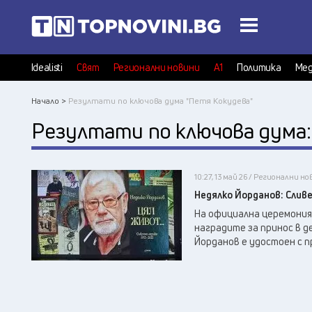
Idealisti
Свят
Регионални новини
А1
Политика
Мед
Начало >
Резултати по ключова дума "Петя Кокудева"
Резултати по ключова дума
10:27, 13 май 26 / Регионални н
Недялко Йорданов: Слив
На официална церемония
наградите за принос в 
Йорданов е удостоен с пр