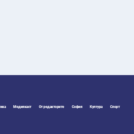
28
°C
Перник
,
32
°C
Плевен
,
29
°C
Пловдив
,
29
°C
Разград
,
31
°C
Русе
,
30
°C
Силистра
,
25
°C
Сливен
,
22
°C
Смолян
,
29
°C
София
,
29
°C
Стара Загора
,
28
°C
Търговище
,
32
°C
Хасково
,
27
°C
Шумен
,
ика
Медиякаст
От редакторите
София
Култура
Спорт
27
°C
Ямбол
,