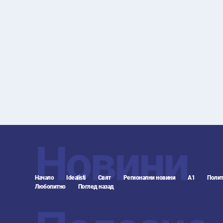
Новини
Начало
Idealisti
Свят
Регионални новини
А1
Полит
Любопитно
Поглед назад