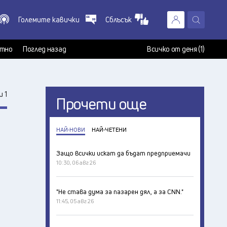
Големите кавички
Сблъсък
X
т
тно
Поглед назад
Всичко от деня (1)
 1
Прочети още
НАЙ-НОВИ
НАЙ-ЧЕТЕНИ
Защо всички искат да бъдат предприемачи
10:30, 06 авг 26
"Не става дума за пазарен дял, а за CNN."
11:45, 05 авг 26