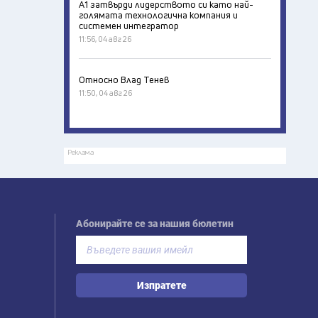
А1 затвърди лидерството си като най-
голямата технологична компания и
системен интегратор
11:56, 04 авг 26
Относно Влад Тенев
11:50, 04 авг 26
Реклама
Абонирайте се за нашия бюлетин
Изпратете