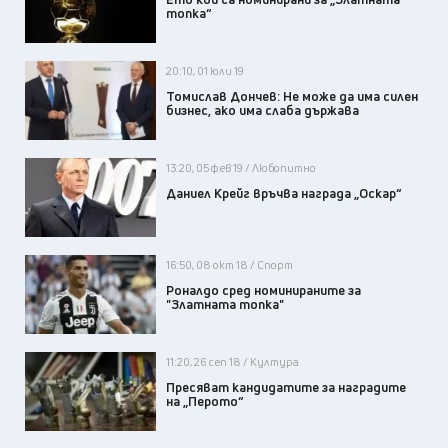
топка“
20:10, 01 юли 19
Томислав Дончев: Не може да има силен
бизнес, ако има слаба държава
13:20, 05 фев 19 / Любопитно
Даниел Крейг връчва награда „Оскар“
16:50, 08 окт 18 / Спорт
Роналдо сред номинираните за
"Златната топка"
11:20, 26 сеп 18 / Култура
Пресяват кандидатите за наградите
на „Перото“