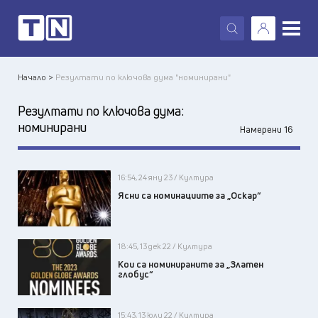
X
Начало >
Резултати по ключова дума "номинирани"
Резултати по ключова дума:
номинирани
Намерени 16
16:54, 24 яну 23 / Култура
Ясни са номинациите за „Оскар“
18:45, 13 дек 22 / Култура
Кои са номинираните за „Златен
глобус“
15:43, 13 юли 22 / Култура