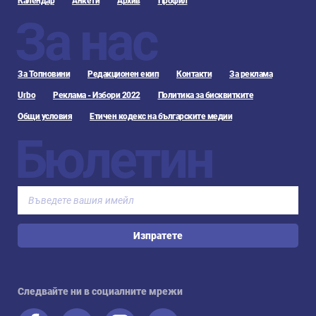
Календар
Анкети
Архив
Профил
За нас
За Топновини
Редакционен екип
Контакти
За реклама
Urbo
Реклама - Избори 2022
Политика за бисквитките
Общи условия
Етичен кодекс на българските медии
Бюлетин
Изпратете
Следвайте ни в социалните мрежи