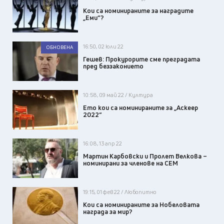
Кои са номинираните за наградите
„Еми“?
16:50, 02 юли 22
ОБНОВЕНА
Гешев: Прокурорите сме преградата
пред беззаконието
10:58, 09 май 22 / Култура
Ето кои са номинираните за „Аскеер
2022“
16:08, 13 апр 22
Мартин Карбовски и Пролет Велкова –
номинирани за членове на СЕМ
19:15, 01 фев 22 / Любопитно
Кои са номинираните за Нобеловата
награда за мир?