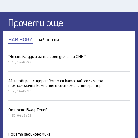
Прочети още
НАЙ-НОВИ
НАЙ-ЧЕТЕНИ
"Не става дума за пазарен дял, а за CNN."
11:45, 05 авг 26
А1 затвърди лидерството си като най-голямата
технологична компания и системен интегратор
11:56, 04 авг 26
Относно Влад Тенев
11:50, 04 авг 26
Новата геоикономика