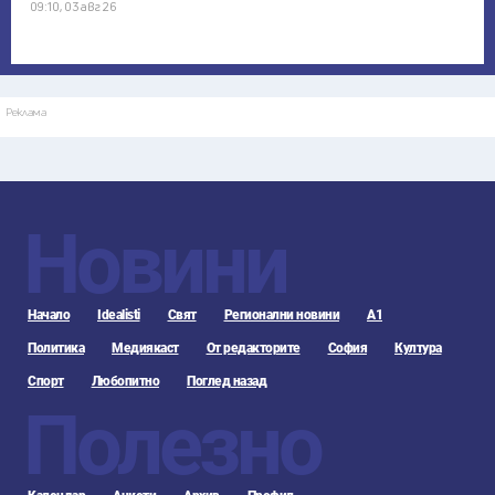
09:10, 03 авг 26
Реклама
Новини
Начало
Idealisti
Свят
Регионални новини
А1
Политика
Медиякаст
От редакторите
София
Култура
Спорт
Любопитно
Поглед назад
Полезно