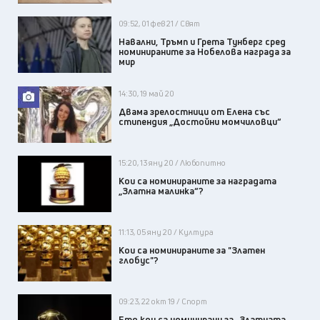
09:52, 01 фев 21 / Свят
Навални, Тръмп и Грета Тунберг сред
номинираните за Нобелова награда за
мир
14:30, 19 май 20
Двама зрелостници от Елена със
стипендия „Достойни момчиловци“
15:20, 13 яну 20 / Любопитно
Кои са номинираните за наградата
„Златна малинка“?
11:13, 05 яну 20 / Култура
Кои са номинираните за "Златен
глобус"?
09:23, 22 окт 19 / Спорт
Ето кои са номинирани за „Златната