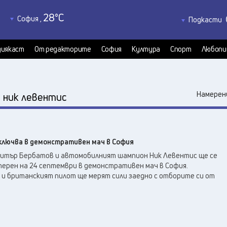
28
°C
София
,
Подкасти
31
°C
Благоевград
,
Политкаст
33
°C
КултурКас
Бургас
,
иякаст
От редакторите
София
Култура
Спорт
Любопи
32
°C
Медиякаст
Варна
,
Велико Търново
,
33
°C
:
Намерени
ник левентис
36
°C
Видин
,
33
°C
Враца
,
32
°C
Габрово
,
ключва в демонстративен мач в София
32
°C
Добрич
,
итър Бербатов и автомобилният шампион Ник Левентис ще се
32
°C
Кърджали
,
ерен на 24 септември в демонстративен мач в София.
31
°C
Кюстендил
,
и британският пилот ще мерят сили заедно с отборите си от
33
°C
Ловеч
,
35
°C
Монтана
,
33
°C
Пазарджик
,