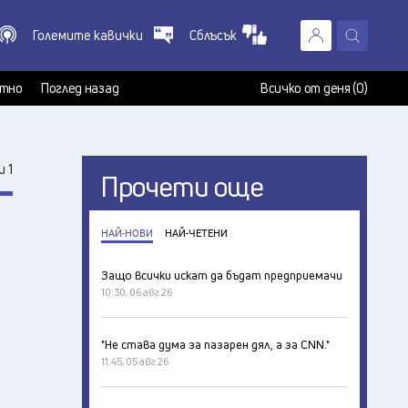
Големите кавички
Сблъсък
X
т
тно
Поглед назад
Всичко от деня (0)
 1
Прочети още
НАЙ-НОВИ
НАЙ-ЧЕТЕНИ
Защо всички искат да бъдат предприемачи
10:30, 06 авг 26
"Не става дума за пазарен дял, а за CNN."
11:45, 05 авг 26