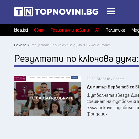
Idealisti
Свят
Регионални новини
А1
Политика
Мед
Начало >
Резултати по ключова дума "ник левентис"
Резултати по ключова дума
20:50, 31 авг 18 / Спорт
Димитър Бербатов се в
Футболната звезда Дим
срещнат на футболния т
Българският футболист 
Фондация...