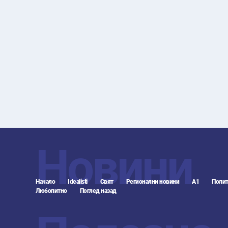
Новини
Начало
Idealisti
Свят
Регионални новини
А1
Полит
Любопитно
Поглед назад