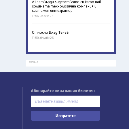
А1 затвърди лидерството си като най-
голямата технологична компания и
системен интегратор
11:56, 04 авг 26
Относно Влад Тенев
11:50, 04 авг 26
Реклама
Абонирайте се за нашия бюлетин
Изпратете