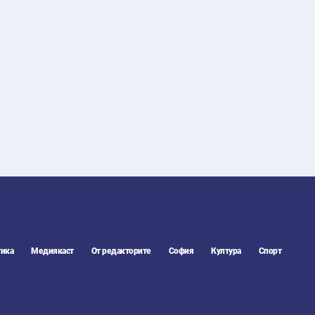
30
°C
Перник
,
34
°C
Плевен
,
33
°C
Пловдив
,
32
°C
Разград
,
32
°C
Русе
,
33
°C
Силистра
,
31
°C
Сливен
,
25
°C
Смолян
,
28
°C
София
,
33
°C
Стара Загора
,
32
°C
Търговище
,
32
°C
Хасково
,
32
°C
Шумен
,
ика
Медиякаст
От редакторите
София
Култура
Спорт
32
°C
Ямбол
,