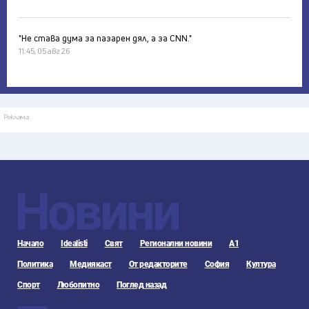
"Не става дума за пазарен дял, а за CNN."
11:45, 05 авг 26
Реклама
Новини
Начало
Idealisti
Свят
Регионални новини
А1
Политика
Медиякаст
От редакторите
София
Култура
Спорт
Любопитно
Поглед назад