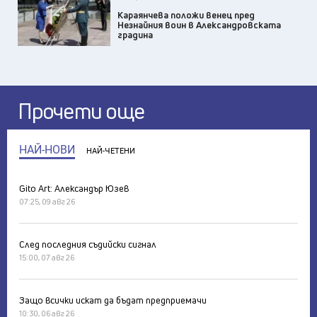
Караянчева положи венец пред
Незнайния воин в Александровската
градина
Прочети още
НАЙ-НОВИ
НАЙ-ЧЕТЕНИ
Gito Art: Александър Юзев
07:25, 09 авг 26
След последния съдийски сигнал
15:00, 07 авг 26
Защо всички искат да бъдат предприемачи
10:30, 06 авг 26