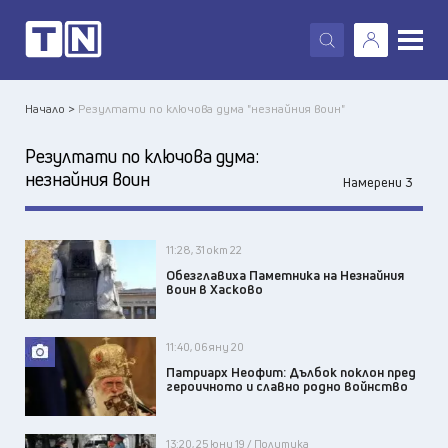
X
Начало >
Резултати по ключова дума "незнайния воин"
Резултати по ключова дума:
незнайния воин
Намерени 3
11:28, 31 окт 22
Обезглавиха Паметника на Незнайния
воин в Хасково
11:40, 06 яну 20
Патриарх Неофит: Дълбок поклон пред
героичното и славно родно войнство
13:20, 25 юни 19 / Политика