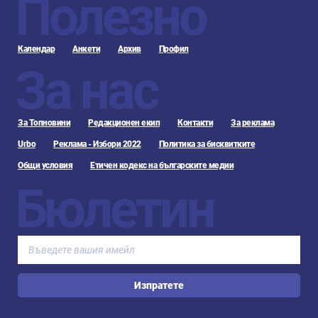
Полезно
Календар
Анкети
Архив
Профил
За нас
За Топновини
Редакционен екип
Контакти
За реклама
Urbo
Реклама - Избори 2022
Политика за бисквитките
Общи условия
Етичен кодекс на българските медии
Бюлетин
Изпратете