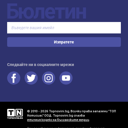
Бюлетин
Изпратете
Следвайте ни в социалните мрежи
© 2010 - 2026 Topnovini.bg, Всички права запазени "ТОП
Нотисиас" ООД. Topnovini.bg спазва
етичния кодекс на българските медии
.