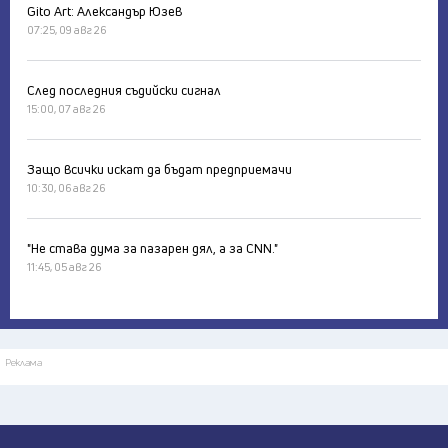
Gito Art: Александър Юзев
07:25, 09 авг 26
След последния съдийски сигнал
15:00, 07 авг 26
Защо всички искат да бъдат предприемачи
10:30, 06 авг 26
"Не става дума за пазарен дял, а за CNN."
11:45, 05 авг 26
Реклама