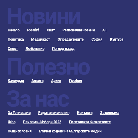
Новини
Начало
Idealisti
Свят
Регионални новини
А1
Политика
Медиякаст
От редакторите
София
Култура
Спорт
Любопитно
Поглед назад
Полезно
Календар
Анкети
Архив
Профил
За нас
За Топновини
Редакционен екип
Контакти
За реклама
Urbo
Реклама - Избори 2022
Политика за бисквитките
Общи условия
Етичен кодекс на българските медии