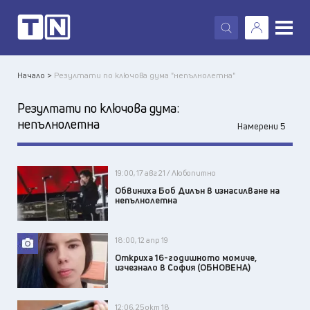
X
Начало >
Резултати по ключова дума "непълнолетна"
Резултати по ключова дума:
непълнолетна
Намерени 5
19:00, 17 авг 21 / Любопитно
Обвиниха Боб Дилън в изнасилване на
непълнолетна
18:00, 12 апр 19
Откриха 16-годишното момиче,
изчезнало в София (ОБНОВЕНА)
12:06, 25 окт 18