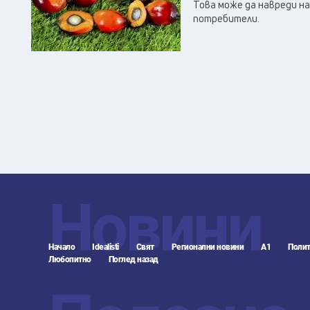
Това може да навреди н
потребители.
Новини
Начало
Idealisti
Свят
Регионални новини
А1
Полит
Любопитно
Поглед назад