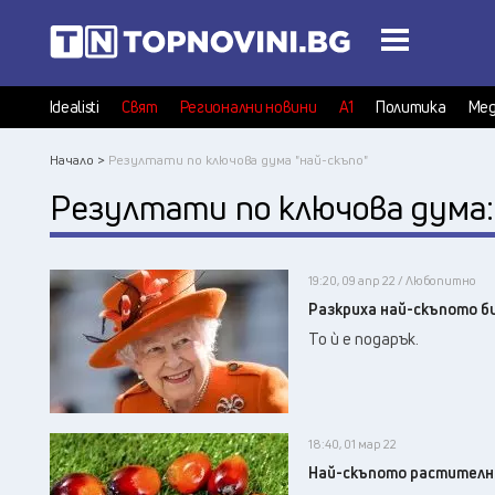
Idealisti
Свят
Регионални новини
А1
Политика
Мед
Начало >
Резултати по ключова дума "най-скъпо"
Резултати по ключова дума
19:20, 09 апр 22 / Любопитно
Разкриха най-скъпото би
То ѝ е подарък.
18:40, 01 мар 22
Най-скъпото растително