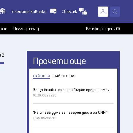
Големите кавички
Сблъсък
X
т
тно
Поглед назад
Всичко от деня (1)
 2
Прочети още
НАЙ-НОВИ
НАЙ-ЧЕТЕНИ
Защо всички искат да бъдат предприемачи
10:30, 06 авг 26
"Не става дума за пазарен дял, а за CNN."
11:45, 05 авг 26