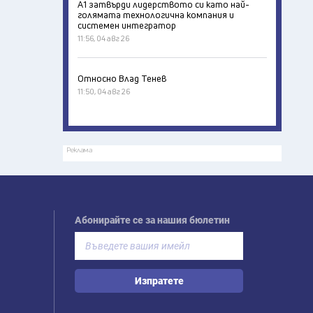
А1 затвърди лидерството си като най-
голямата технологична компания и
системен интегратор
11:56, 04 авг 26
Относно Влад Тенев
11:50, 04 авг 26
Реклама
Абонирайте се за нашия бюлетин
Изпратете