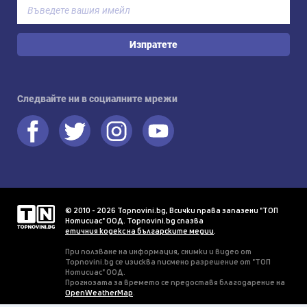
Изпратете
Следвайте ни в социалните мрежи
© 2010 - 2026 Topnovini.bg, Всички права запазени "ТОП
Нотисиас" ООД. Topnovini.bg спазва
етичния кодекс на българските медии
.
При ползване на информация, снимки и видео от
Topnovini.bg се изисква писмено разрешение от "ТОП
Нотисиас" ООД.
Прогнозата за времето се предоставя благодарение на
OpenWeatherMap
.