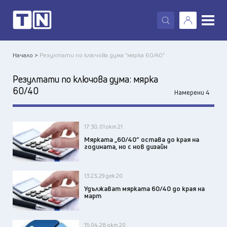
X
Начало >
Резултати по ключова дума "мярка 60/40"
Резултати по ключова дума:
мярка
60/40
Намерени 4
17:30, 01 окт 21
Мярката „60/40“ остава до края на
годината, но с нов дизайн
13:23, 29 дек 20
Удължават мярката 60/40 до края на
март
15:04, 28 окт 20