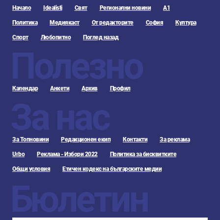
Начало
Idealisti
Свят
Регионални новини
А1
Политика
Медиякаст
От редакторите
София
Култура
Спорт
Любопитно
Поглед назад
Полезно
Календар
Анкети
Архив
Профил
За нас
За Топновини
Редакционен екип
Контакти
За реклама
Urbo
Реклама - Избори 2022
Политика за бисквитките
Общи условия
Етичен кодекс на българските медии
Бюлетин