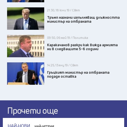
21:30, 18 юни 19 / Свят
Тръмп назначи изпълняващ длъжността
министър на отбраната
09:50, 06 май 19 / Политика
Каракачанов разкри как вижда армията
ни в следващите 5-6 години
14:25, 13 яну 19 / Свят
Гръцкият министър на отбраната
подаде оставка
Прочети още
НАЙ-НОВИ
НАЙ-ЧЕТЕНИ