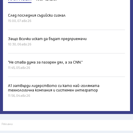
След последния съдийски сигнал
15:00, 07 авг 26
Защо всички искат да бъдат предприемачи
10:30, 06 авг 26
"Не става дума за пазарен дял, а за CNN."
11:45, 05 авг 26
А1 затвърди лидерството си като най-голямата
технологична компания и системен интегратор
11:56, 04 авг 26
Реклама