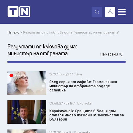
X
Начало >
Резултати по ключова дума "министър на отбраната"
Резултати по ключова дума:
министър на отбраната
Намерени 10
12:19, 16 яну 23 / Свят
ВИДЕО
След серия от гафове: Германският
министър на отбраната подаде
оставка
09:48, 27 ное 19 / Политика
Каракачанов: Срещата в Белия дом
отваря много изгодни възможности за
България
15:31, 20 окт 19 / Политика