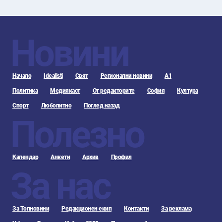
Новини
Начало
Idealisti
Свят
Регионални новини
А1
Политика
Медиякаст
От редакторите
София
Култура
Спорт
Любопитно
Поглед назад
Полезно
Календар
Анкети
Архив
Профил
За нас
За Топновини
Редакционен екип
Контакти
За реклама