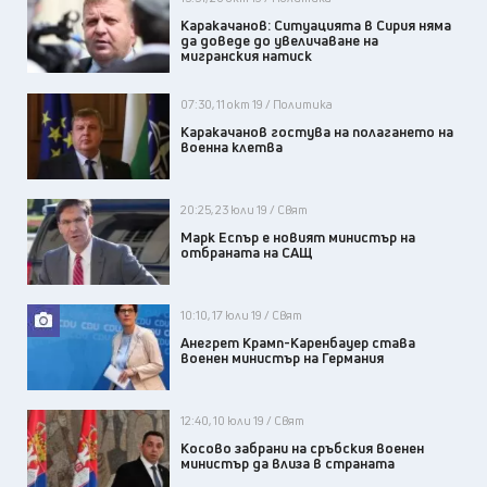
Каракачанов: Ситуацията в Сирия няма
да доведе до увеличаване на
мигранския натиск
07:30, 11 окт 19 / Политика
Каракачанов гостува на полагането на
военна клетва
20:25, 23 юли 19 / Свят
Марк Еспър е новият министър на
отбраната на САЩ
10:10, 17 юли 19 / Свят
Анегрет Крамп-Каренбауер става
военен министър на Германия
12:40, 10 юли 19 / Свят
Косово забрани на сръбския военен
министър да влиза в страната