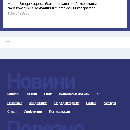
А1 затвърди лидерството си като най-голямата
технологична компания и системен интегратор
11:56, 04 авг 26
Реклама
Новини
Начало
Idealisti
Свят
Регионални новини
А1
Политика
Медиякаст
От редакторите
София
Култура
Спорт
Любопитно
Поглед назад
Полезно