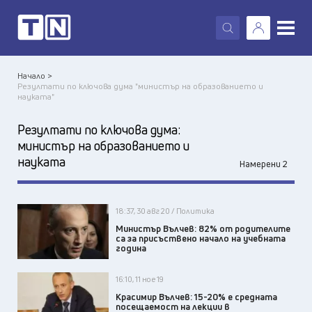
X
Начало >
Резултати по ключова дума "министър на образованието и
науката"
Резултати по ключова дума:
министър на образованието и
науката
Намерени 2
18:37, 30 авг 20 / Политика
Министър Вълчев: 82% от родителите
са за присъствено начало на учебната
година
16:10, 11 ное 19
Красимир Вълчев: 15-20% е средната
посещаемост на лекции в