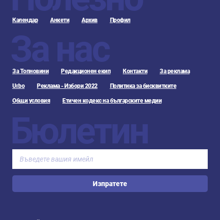
Календар
Анкети
Архив
Профил
За нас
За Топновини
Редакционен екип
Контакти
За реклама
Urbo
Реклама - Избори 2022
Политика за бисквитките
Общи условия
Етичен кодекс на българските медии
Бюлетин
Изпратете