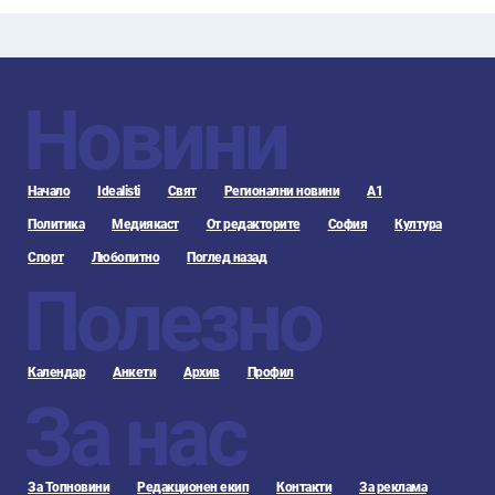
Новини
Начало
Idealisti
Свят
Регионални новини
А1
Политика
Медиякаст
От редакторите
София
Култура
Спорт
Любопитно
Поглед назад
Полезно
Календар
Анкети
Архив
Профил
За нас
За Топновини
Редакционен екип
Контакти
За реклама