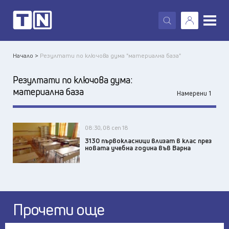
X
Начало >
Резултати по ключова дума "материална база"
Резултати по ключова дума:
материална база
Намерени 1
08:30, 08 сеп 18
3130 първокласници влизат в клас през
новата учебна година във Варна
Прочети още