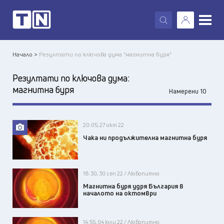
X
Начало >
Резултати по ключова дума "магнитна буря"
Резултати по ключова дума:
магнитна буря
Намерени 10
20:05, 27 окт 22
Чака ни продължителна магнитна буря
18:30, 30 сеп 22 / Любопитно
Магнитна буря удря България в
началото на октомври
14:55, 04 юли 22 / Любопитно