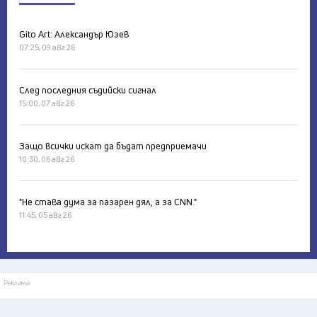
Gito Art: Александър Юзев
07:25, 09 авг 26
След последния съдийски сигнал
15:00, 07 авг 26
Защо всички искат да бъдат предприемачи
10:30, 06 авг 26
"Не става дума за пазарен дял, а за CNN."
11:45, 05 авг 26
Реклама