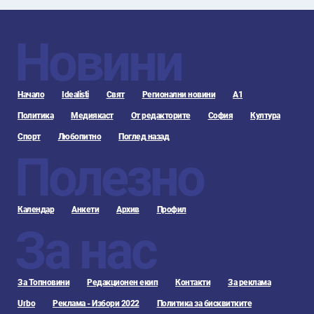
Новини
Начало
Idealisti
Свят
Регионални новини
А1
Политика
Медиякаст
От редакторите
София
Култура
Спорт
Любопитно
Поглед назад
Полезно
Календар
Анкети
Архив
Профил
За нас
За Топновини
Редакционен екип
Контакти
За реклама
Urbo
Реклама - Избори 2022
Политика за бисквитките