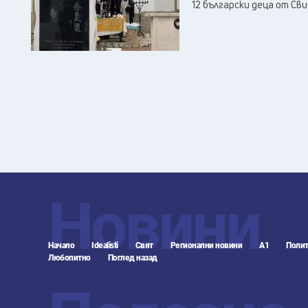
12 български деца от Св
Новини
Начало
Idealisti
Свят
Регионални новини
А1
Полит
Любопитно
Поглед назад