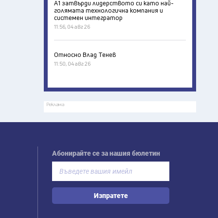
А1 затвърди лидерството си като най-
голямата технологична компания и
системен интегратор
11:56, 04 авг 26
Относно Влад Тенев
11:50, 04 авг 26
Реклама
Абонирайте се за нашия бюлетин
Изпратете