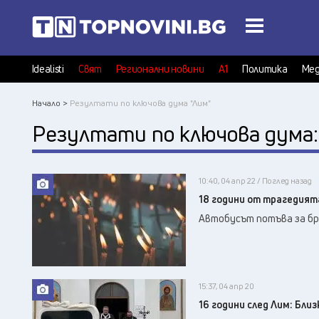
Idealisti
Свят
Регионални новини
А1
Политика
Мед
Начало >
Резултати по ключова дума "Лим"
Резултати по ключова дума
10:40, 04 апр 22 / Поглед назад
18 години от трагедията
Автобусът потъва за бр
15:37, 04 апр 20
16 години след Лим: Бли