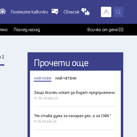
Големите кавички
Сблъсък
X
т
тно
Поглед назад
Всичко от деня (0)
 2
Прочети още
НАЙ-НОВИ
НАЙ-ЧЕТЕНИ
Защо всички искат да бъдат предприемачи
10:30, 06 авг 26
"Не става дума за пазарен дял, а за CNN."
11:45, 05 авг 26