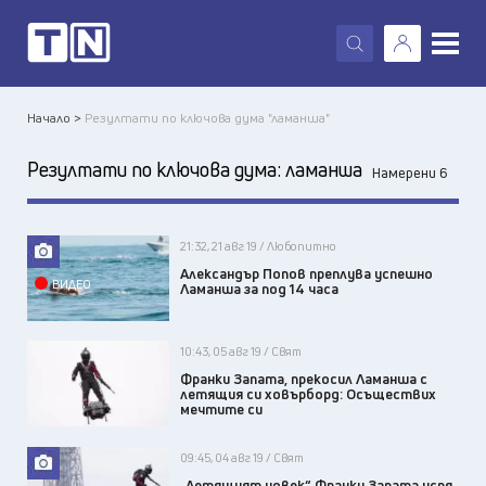
X
Начало >
Резултати по ключова дума "ламанша"
Резултати по ключова дума:
ламанша
Намерени 6
21:32, 21 авг 19 / Любопитно
Александър Попов преплува успешно
ВИДЕО
Ламанша за под 14 часа
10:43, 05 авг 19 / Свят
Франки Запата, прекосил Ламанша с
летящия си ховърборд: Осъществих
мечтите си
09:45, 04 авг 19 / Свят
„Летящият човек“ Франки Запата успя