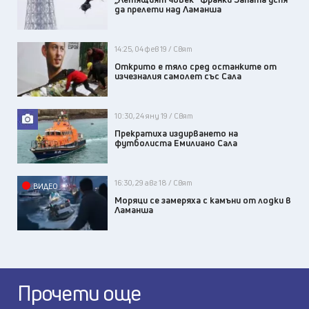
да прелети над Ламанша
14:25, 04 фев 19 / Свят
Открито е тяло сред останките от
изчезналия самолет със Сала
10:30, 24 яну 19 / Свят
Прекратиха издирването на
футболиста Емилиано Сала
16:30, 29 авг 18 / Свят
ВИДЕО
Моряци се замеряха с камъни от лодки в
Ламанша
Прочети още