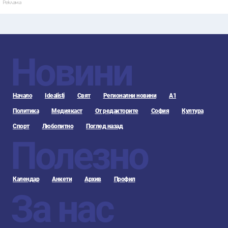
Реклама
Новини
Начало
Idealisti
Свят
Регионални новини
А1
Политика
Медиякаст
От редакторите
София
Култура
Спорт
Любопитно
Поглед назад
Полезно
Календар
Анкети
Архив
Профил
За нас