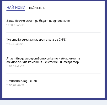
НАЙ-НОВИ
НАЙ-ЧЕТЕНИ
Защо всички искат да бъдат предприемачи
10:30, 06 авг 26
"Не става дума за пазарен дял, а за CNN."
11:45, 05 авг 26
А1 затвърди лидерството си като най-голямата
технологична компания и системен интегратор
11:56, 04 авг 26
Относно Влад Тенев
11:50, 04 авг 26