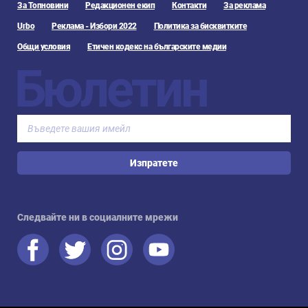
За Топновини
Редакционен екип
Контакти
За реклама
Urbo
Реклама - Избори 2022
Политика за бисквитките
Общи условия
Етичен кодекс на българските медии
Бюлетин
Изпратете
Следвайте ни в социалните мрежи