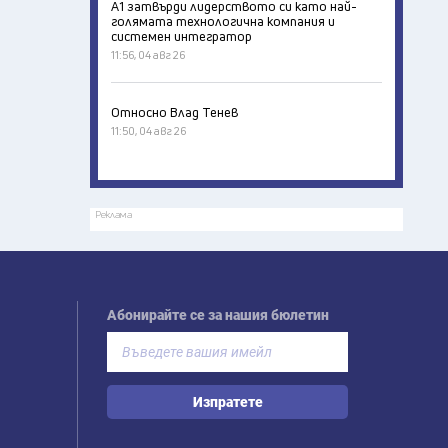
А1 затвърди лидерството си като най-
голямата технологична компания и
системен интегратор
11:56, 04 авг 26
Относно Влад Тенев
11:50, 04 авг 26
Реклама
Абонирайте се за нашия бюлетин
Изпратете