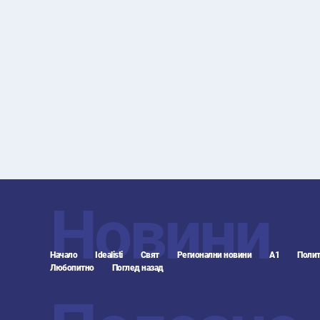
Новини
Начало
Idealisti
Свят
Регионални новини
А1
Полит
Любопитно
Поглед назад