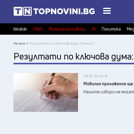
Idealisti
Свят
Регионални новини
А1
Политика
Мед
Начало >
Резултати по ключова дума "комиси"
Резултати по ключова дума
08:32, 30 сеп 19
Мобилно приложение ще 
Нашите избори не могат