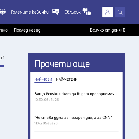
Големите кавички
Сблъсък
X
т
тно
Поглед назад
Всичко от деня (1)
 1
Прочети още
НАЙ-НОВИ
НАЙ-ЧЕТЕНИ
Защо всички искат да бъдат предприемачи
10:30, 06 авг 26
"Не става дума за пазарен дял, а за CNN."
11:45, 05 авг 26