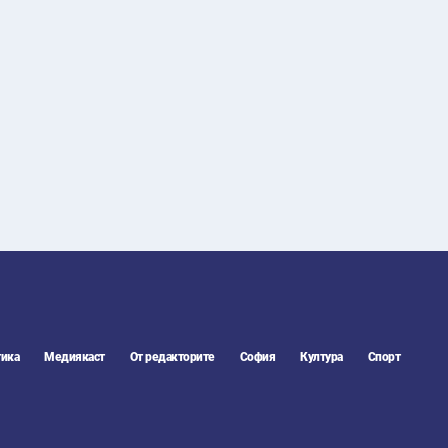
30
°C
Перник
,
36
°C
Плевен
,
35
°C
Пловдив
,
31
°C
Разград
,
34
°C
Русе
,
32
°C
Силистра
,
29
°C
Сливен
,
27
°C
Смолян
,
30
°C
София
,
32
°C
Стара Загора
,
30
°C
Търговище
,
34
°C
Хасково
,
29
°C
Шумен
,
ика
Медиякаст
От редакторите
София
Култура
Спорт
29
°C
Ямбол
,