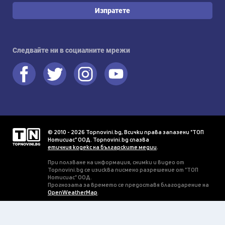
Изпратете
Следвайте ни в социалните мрежи
© 2010 - 2026 Topnovini.bg, Всички права запазени "ТОП
Нотисиас" ООД. Topnovini.bg спазва
етичния кодекс на българските медии
.
При ползване на информация, снимки и видео от
Topnovini.bg се изисква писмено разрешение от "ТОП
Нотисиас" ООД.
Прогнозата за времето се предоставя благодарение на
OpenWeatherMap
.