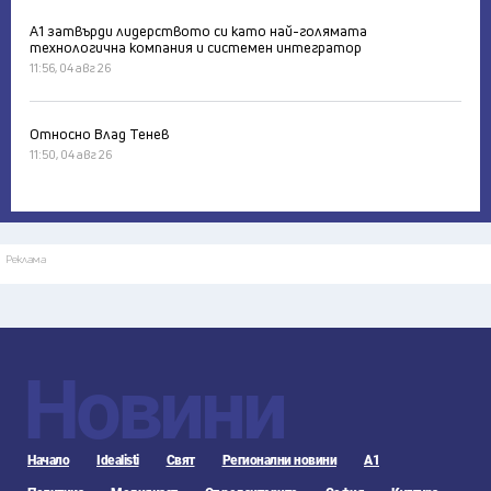
А1 затвърди лидерството си като най-голямата
технологична компания и системен интегратор
11:56, 04 авг 26
Относно Влад Тенев
11:50, 04 авг 26
Реклама
Новини
Начало
Idealisti
Свят
Регионални новини
А1