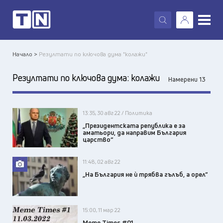
X
Начало >
Резултати по ключова дума "колажи"
Резултати по ключова дума:
колажи
Намерени 13
13:35, 30 авг 22 / Политика
„Президентската република е за
аматьори, да направим България
царство“
11:48, 02 авг 22
„На България не ѝ трябва гълъб, а орел“
15:00, 11 мар 22
Meme Times #01