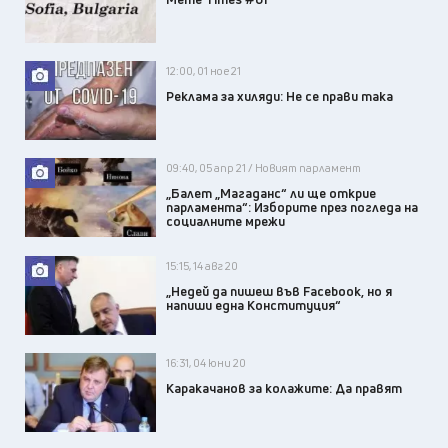
12:00, 01 ное 21
Реклама за хиляди: Не се прави така
09:40, 05 апр 21 / Новият парламент
„Балет „Магаданс“ ли ще открие
парламента“: Изборите през погледа на
социалните мрежи
15:15, 14 авг 20
„Недей да пишеш във Facebook, но я
напиши една Конституция“
16:31, 04 юни 20
Каракачанов за колажите: Да правят