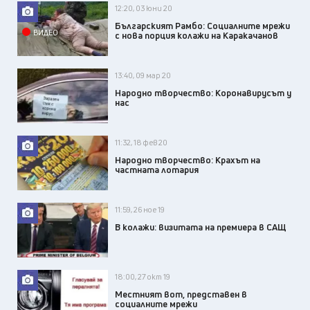
12:20, 03 юни 20
Българският Рамбо: Социалните мрежи
ВИДЕО
с нова порция колажи на Каракачанов
13:40, 09 мар 20
Народно творчество: Коронавирусът у
нас
11:32, 18 фев 20
Народно творчество: Крахът на
частната лотария
11:59, 26 ное 19
В колажи: визитата на премиера в САЩ
18:00, 27 окт 19
Местният вот, представен в
социалните мрежи