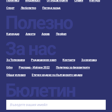
Политика
Медиякаст
От редакторите
София
Култура
Спорт
Любопитно
Поглед назад
Полезно
Календар
Анкети
Архив
Профил
За нас
За Топновини
Редакционен екип
Контакти
За реклама
Urbo
Реклама - Избори 2022
Политика за бисквитките
Общи условия
Етичен кодекс на българските медии
Бюлетин