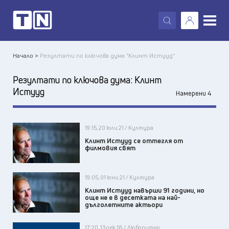
X
Начало >
Резултати по ключова дума "Клинт Истууд"
Резултати по ключова дума:
Клинт
Истууд
Намерени 4
19:15, 20 юли 21 / Култура
Клинт Истууд се оттегля от
филмовия свят
19:05, 01 юни 21 / Култура
Клинт Истууд навърши 91 години, но
още не е в десетката на най-
дълголетните актьори
17:20, 13 дек 18 / Любопитно