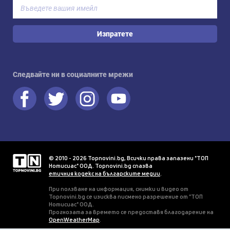
Изпратете
Следвайте ни в социалните мрежи
© 2010 - 2026 Topnovini.bg, Всички права запазени "ТОП
Нотисиас" ООД. Topnovini.bg спазва
етичния кодекс на българските медии
.
При ползване на информация, снимки и видео от
Topnovini.bg се изисква писмено разрешение от "ТОП
Нотисиас" ООД.
Прогнозата за времето се предоставя благодарение на
OpenWeatherMap
.