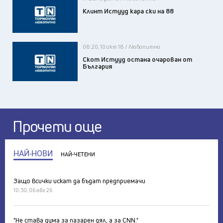
Клинт Истууд кара ски на 88
08:20, 10 окт 18 / Любопитно
Скот Истууд остана очарован от
България
Прочети още
НАЙ-НОВИ
НАЙ-ЧЕТЕНИ
Защо всички искат да бъдат предприемачи
10:30, 06 авг 26
"Не става дума за пазарен дял, а за CNN."