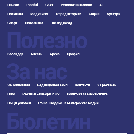
Начало
Idealisti
Свят
Регионални новини
А1
Политика
Медиякаст
От редакторите
София
Култура
Спорт
Любопитно
Поглед назад
Полезно
Календар
Анкети
Архив
Профил
За нас
За Топновини
Редакционен екип
Контакти
За реклама
Urbo
Реклама - Избори 2022
Политика за бисквитките
Общи условия
Етичен кодекс на българските медии
Бюлетин