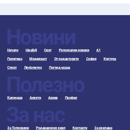
Новини
Начало
Idealisti
Свят
Регионални новини
А1
Политика
Медиякаст
От редакторите
София
Култура
Спорт
Любопитно
Поглед назад
Полезно
Календар
Анкети
Архив
Профил
За нас
За Топновини
Редакционен екип
Контакти
За реклама