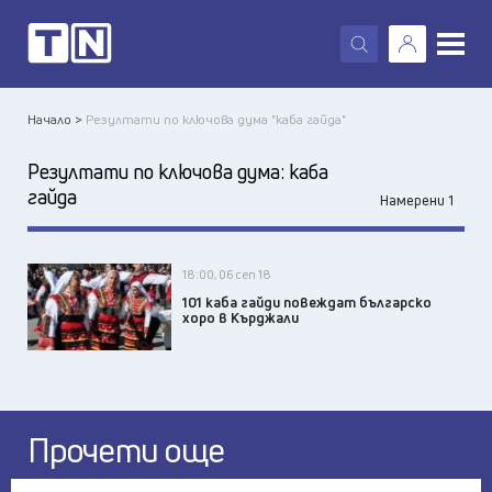
X
Начало >
Резултати по ключова дума "каба гайда"
Резултати по ключова дума:
каба
гайда
Намерени 1
18:00, 06 сеп 18
101 каба гайди повеждат българско
хоро в Кърджали
Прочети още