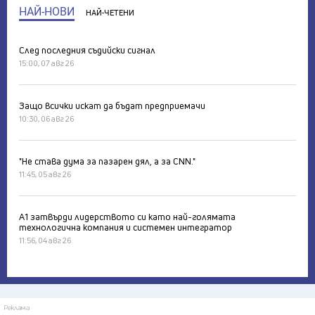
НАЙ-НОВИ
НАЙ-ЧЕТЕНИ
След последния съдийски сигнал
15:00, 07 авг 26
Защо всички искат да бъдат предприемачи
10:30, 06 авг 26
"Не става дума за пазарен дял, а за CNN."
11:45, 05 авг 26
А1 затвърди лидерството си като най-голямата
технологична компания и системен интегратор
11:56, 04 авг 26
Реклама