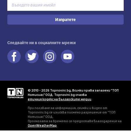
Изпратете
Следвайте ни в социалните мрежи
© 2010 - 2026 Topnovini.bg, Всички права запазени "ТОП
Нотисиас" ООД. Topnovini.bg спазва
етичния кодекс на българските медии
.
При ползване на информация, снимки и видео от
Topnovini.bg се изисква писмено разрешение от "ТОП
Нотисиас" ООД.
Прогнозата за времето се предоставя благодарение на
OpenWeatherMap
.