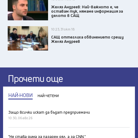
Желяз Андреев: Най-важното е, че
оставам тук, нямаме информация за
делото в САЩ
10:23, 31 окт 18
САЩ оттеглиха обвинението срещу
Желяз Андреев
Прочети още
НАЙ-НОВИ
НАЙ-ЧЕТЕНИ
Защо всички искат да бъдат предприемачи
10:30, 06 авг 26
"Не става дума за пазарен дял, а за CNN."