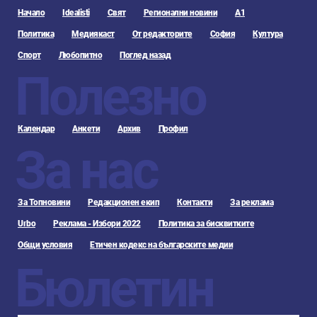
Начало
Idealisti
Свят
Регионални новини
А1
Политика
Медиякаст
От редакторите
София
Култура
Спорт
Любопитно
Поглед назад
Полезно
Календар
Анкети
Архив
Профил
За нас
За Топновини
Редакционен екип
Контакти
За реклама
Urbo
Реклама - Избори 2022
Политика за бисквитките
Общи условия
Етичен кодекс на българските медии
Бюлетин