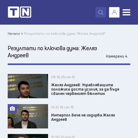
X
Начало >
Резултати по ключова дума "Желяз Андреев"
Резултати по ключова дума:
Желяз
Андреев
Намерени 4
08:16, 25 сеп 19
Желяз Андреев: Управляващите
положиха доста усилия, за да бъде
свален червеният бюлетин
10:21, 18 сеп 19
Интерпол вече не издирва Желяз
Андреев
10:00, 01 ное 18