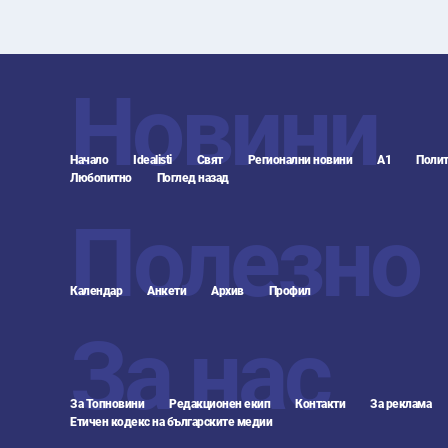
Новини
Начало
Idealisti
Свят
Регионални новини
А1
Полит
Любопитно
Поглед назад
Полезно
Календар
Анкети
Архив
Профил
За нас
За Топновини
Редакционен екип
Контакти
За реклама
Етичен кодекс на българските медии