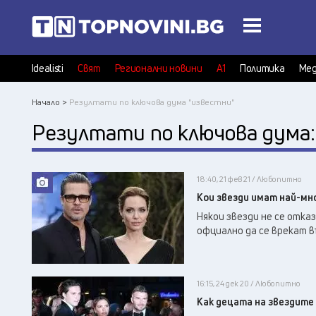
Idealisti
Свят
Регионални новини
А1
Политика
Мед
Начало >
Резултати по ключова дума "известни"
Резултати по ключова дума
18:40, 21 фев 21 / Любопитно
Кои звезди имат най-мно
Някои звезди не се отка
офциално да се врекат в
16:15, 24 дек 20 / Любопитно
Как децата на звездите