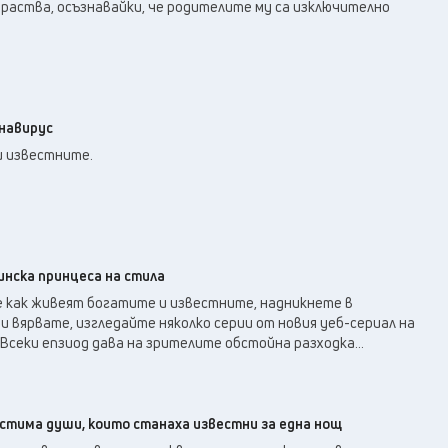
26
°C
зраства, осъзнавайки, че родителите му са изключително
Перник
,
28
°C
Плевен
,
27
°C
Пловдив
,
23
°C
Разград
,
28
°C
Русе
,
навирус
26
°C
Силистра
,
и известните.
23
°C
Сливен
,
20
°C
Смолян
,
28
°C
София
,
25
°C
Стара Загора
,
инска принцеса на стила
24
°C
Търговище
,
е как живеят богатите и известните, надникнете в
25
°C
Хасково
,
ни вярвате, изгледайте няколко серии от новия уеб-сериал на
23
°C
s”. Всеки епзиод дава на зрителите обстойна разходка...
Шумен
,
24
°C
Ямбол
,
тима души, които станаха известни за една нощ