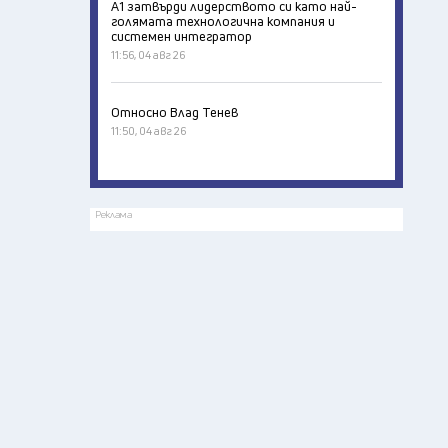
А1 затвърди лидерството си като най-
голямата технологична компания и
системен интегратор
11:56, 04 авг 26
Относно Влад Тенев
11:50, 04 авг 26
Реклама