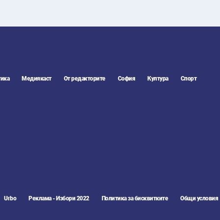
ика
Медиякаст
От редакторите
София
Култура
Спорт
Urbo
Реклама - Избори 2022
Политика за бисквитките
Общи условия