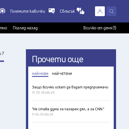
Големите кавички
Сблъсък
X
т
тно
Поглед назад
Всичко от деня (1)
 7
Прочети още
НАЙ-НОВИ
НАЙ-ЧЕТЕНИ
Защо всички искат да бъдат предприемачи
10:30, 06 авг 26
"Не става дума за пазарен дял, а за CNN."
11:45, 05 авг 26