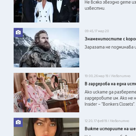
Не всяко звездно дете и
известни.
09:45, 17 мар 20
Знаменитостите с коро
Заразата не подминава 
19:00, 26 мар 19 / Любопитно
В гардероба на една ист
Ако искате да разберет
гардеробите им. Ако не 
Insider – “Bonkers Closet
12:20, 17 фев 19 / Любопитно
Вижте историите на шес