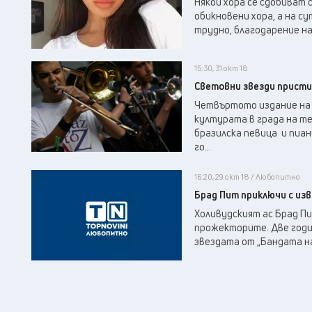
Някои хора се сдобиват 
обикновени хора, а на с
трудно, благодарение на
15:30, 31 окт 18
Световни звезди присти
Четвъртото издание на '
културата в града на те
бразилска певица и пиан
го...
16:20, 29 окт 18 / Любопитно
Брад Пит приключи с из
Холивудският ас Брад П
прожекторите. Две годин
звездата от „Бандата на