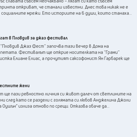
със славата съвсем неочаквано – лягат си като съвсем
утринта откриват, че станали известни. Днес това никак не е
 социалните мрежи. Ето историите на 6 души, които станаха...
гат в Пловдив за джаз фестивал
'Пловдив Джаз Фест'' започва тази вечер в Дома на
петата. Фестивалът ще открие носителката на ''Грами''
истка Елиане Елиас, а прочутият саксофонист Ян Гарбарек ще
вестните жени
ит ще пази ревностно личния си живот далеч от светлините на
и след като се раздели с голямата си любов Анджелина Джоли
 Оушън“ излиза отново по срещи. Отказва обаче да...