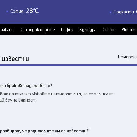
28
°C
София
,
Подкасти
26
°C
Благоевград
,
Политкаст
24
°C
КултурКас
Бургас
,
иякаст
От редакторите
София
Култура
Спорт
Любопи
25
°C
Медиякаст
Варна
,
Велико Търново
,
24
°C
:
Намерени
известни
28
°C
Видин
,
28
°C
Враца
,
24
°C
Габрово
,
го бракове зад гърба си?
22
°C
Добрич
,
зват да търсят любовта и намерят ли я, не се замислят
26
°C
Кърджали
,
ъв вечна вярност.
26
°C
Кюстендил
,
26
°C
Ловеч
,
27
°C
Монтана
,
28
°C
 разбират, че родителите им са известни?
Пазарджик
,