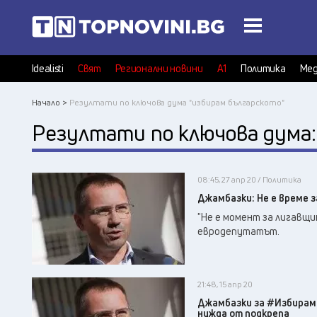
Idealisti
Свят
Регионални новини
А1
Политика
Мед
Начало >
Резултати по ключова дума "избирам българското"
Резултати по ключова дума
08:45, 27 апр 20 / Политика
Джамбазки: Не е време з
"Не е момент за лигавщи
евродепутатът.
21:48, 15 апр 20
Джамбазки за #ИзбирамБ
нужда от подкрепа