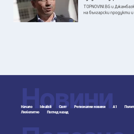
TOPNOVINI.BG и Джамбаз
на български продукти и 
Новини
Начало
Idealisti
Свят
Регионални новини
А1
Полит
Любопитно
Поглед назад