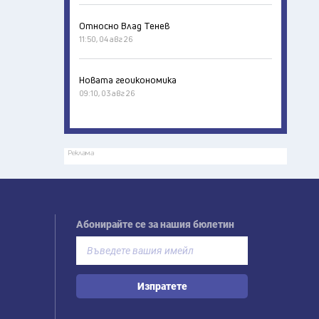
Относно Влад Тенев
11:50, 04 авг 26
Новата геоикономика
09:10, 03 авг 26
Реклама
Абонирайте се за нашия бюлетин
Изпратете