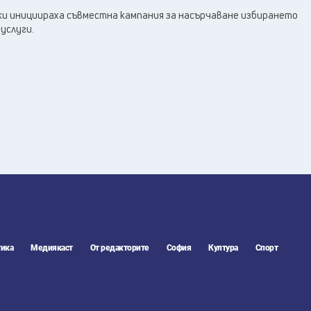
22
°C
Перник
,
ки инициираха съвместна кампания за насърчаване избирането
28
°C
Плевен
,
услуги.
27
°C
Пловдив
,
27
°C
Разград
,
28
°C
Русе
,
28
°C
Силистра
,
25
°C
Сливен
,
20
°C
Смолян
,
23
°C
София
,
26
°C
Стара Загора
,
29
°C
Търговище
,
26
°C
Хасково
,
27
°C
Шумен
,
ика
Медиякаст
От редакторите
София
Култура
Спорт
26
°C
Ямбол
,