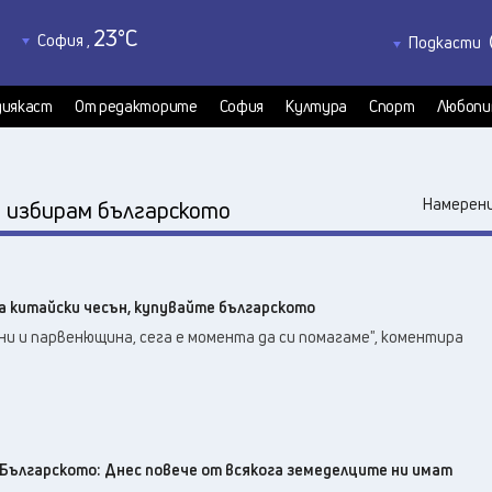
23
°C
София
,
Подкасти
25
°C
Благоевград
,
Политкаст
24
°C
КултурКас
Бургас
,
иякаст
От редакторите
София
Култура
Спорт
Любопи
30
°C
Медиякаст
Варна
,
Велико Търново
,
26
°C
:
Намерени
избирам българското
32
°C
Видин
,
29
°C
Враца
,
27
°C
Габрово
,
а китайски чесън, купувайте българското
25
°C
Добрич
,
ни и парвенющина, сега е момента да си помагаме", коментира
25
°C
Кърджали
,
25
°C
Кюстендил
,
27
°C
Ловеч
,
29
°C
Монтана
,
29
°C
ългарското: Днес повече от всякога земеделците ни имат
Пазарджик
,