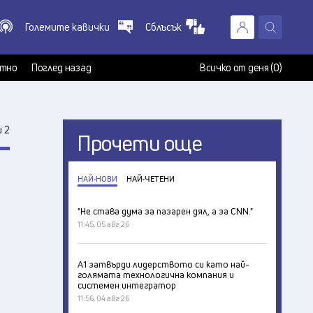
Големите кавички
Сблъсък
X
т
тно
Поглед назад
Всичко от деня (0)
 2
Прочети още
НАЙ-НОВИ
НАЙ-ЧЕТЕНИ
"Не става дума за пазарен дял, а за CNN."
11:45, 05 авг 26
А1 затвърди лидерството си като най-
голямата технологична компания и
системен интегратор
11:56, 04 авг 26