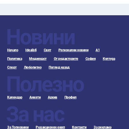
Новини
Начало
Idealisti
Свят
Регионални новини
А1
Политика
Медиякаст
От редакторите
София
Култура
Спорт
Любопитно
Поглед назад
Полезно
Календар
Анкети
Архив
Профил
За нас
За Топновини
Редакционен екип
Контакти
За реклама