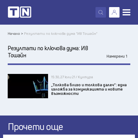
X
Начало >
Резултати по ключова дума "Ив Тошайн"
Резултати по ключова дума:
Ив
Тошайн
Намерени 1
15:30, 27 юли 21 / Култура
„Толкова близо и толкова далеч“: една
изложба за комуникацията и новите
възможности
Прочети още