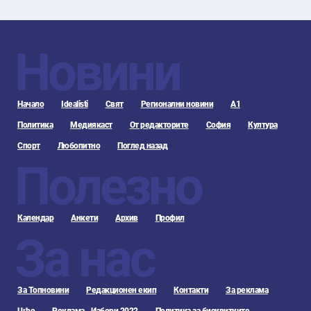
Новини
Начало
Idealisti
Свят
Регионални новини
А1
Политика
Медиякаст
От редакторите
София
Култура
Спорт
Любопитно
Поглед назад
Полезно
Календар
Анкети
Архив
Профил
За нас
За Топновини
Редакционен екип
Контакти
За реклама