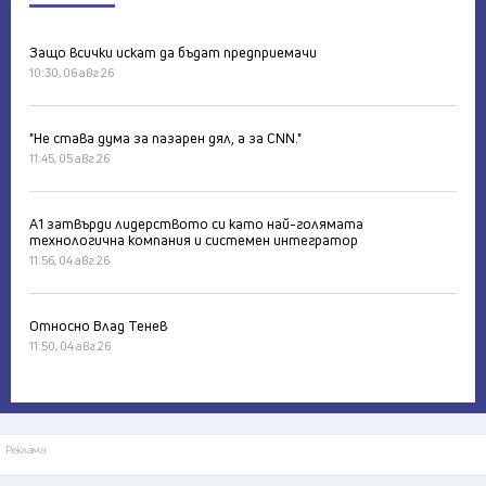
Защо всички искат да бъдат предприемачи
10:30, 06 авг 26
"Не става дума за пазарен дял, а за CNN."
11:45, 05 авг 26
А1 затвърди лидерството си като най-голямата
технологична компания и системен интегратор
11:56, 04 авг 26
Относно Влад Тенев
11:50, 04 авг 26
Реклама