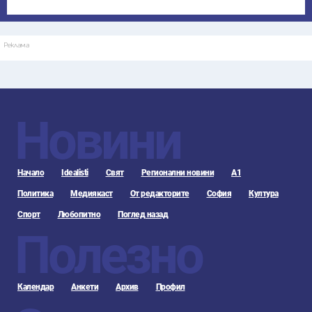
Реклама
Новини
Начало
Idealisti
Свят
Регионални новини
А1
Политика
Медиякаст
От редакторите
София
Култура
Спорт
Любопитно
Поглед назад
Полезно
Календар
Анкети
Архив
Профил