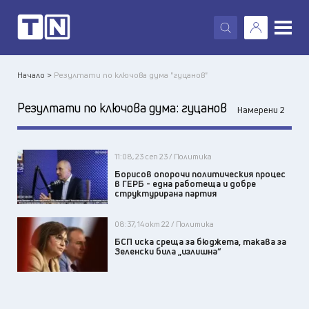
X
Начало >
Резултати по ключова дума "гуцанов"
Резултати по ключова дума:
гуцанов
Намерени 2
11:08, 23 сеп 23 / Политика
Борисов опорочи политическия процес
в ГЕРБ - една работеща и добре
структурирана партия
08:37, 14 окт 22 / Политика
БСП иска среща за бюджета, такава за
Зеленски била „излишна“