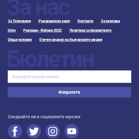
За нас
За Топновини
Редакционен екип
Контакти
За реклама
Urbo
Реклама - Избори 2022
Политика за бисквитките
Общи условия
Етичен кодекс на българските медии
Бюлетин
Изпратете
Следвайте ни в социалните мрежи